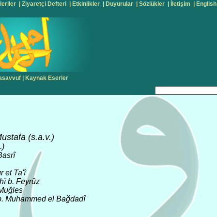
leriler
|
Ziyaretçi Defteri
|
Etkinlikler
|
Duyurular
|
Sözlükler
|
İletişim
|
English
asavvuf
|
Kaynak Eserler
ustafa (s.a.v.)
.)
Basrî
 et Ta'î
hî b. Feyrûz
 Muğles
d b. Muhammed el Bağdadî