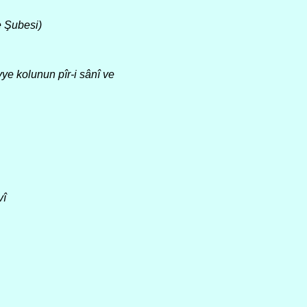
e Şubesi)
e kolunun pîr-i sânî ve
vî