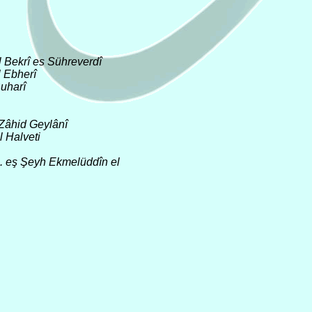
 Bekrî es Sühreverdî
l Ebherî
uharî
m Zâhid Geylânî
 Halveti
. eş Şeyh Ekmelüddîn el