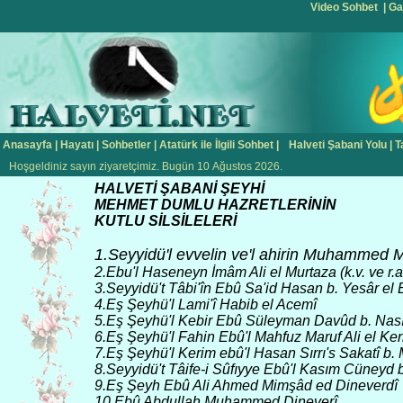
Video Sohbet
|
Ga
Anasayfa
|
Hayatı
|
Sohbetler
|
Atatürk ile İlgili Sohbet
|
Halveti Şabani Yolu
|
T
Hoşgeldiniz sayın ziyaretçimiz. Bugün 10 Ağustos 2026.
HALVETİ ŞABANİ ŞEYHİ
MEHMET DUMLU HAZRETLERİNİN
KUTLU SİLSİLELERİ
1.Seyyidü'l evvelin ve'l ahirin Muhammed M
2.Ebu'l Haseneyn İmâm Ali el Murtaza (k.v. ve r.a
3.Seyyidü't Tâbi'în Ebû Sa'id Hasan b. Yesâr el 
4.Eş Şeyhü'l Lami'î Habib el Acemî
5.Eş Şeyhü'l Kebir Ebû Süleyman Davûd b. Nasır
6.Eş Şeyhü'l Fahin Ebû'l Mahfuz Maruf Ali el Ker
7.Eş Şeyhü'l Kerim ebû'l Hasan Sırrı's Sakatî b.
8.Seyyidü't Tâife-i Sûfıyye Ebû'l Kasım Cüney
9.Eş Şeyh Ebû Ali Ahmed Mimşâd ed Dineverdî
10.Ebû Abdullah Muhammed Dineverî