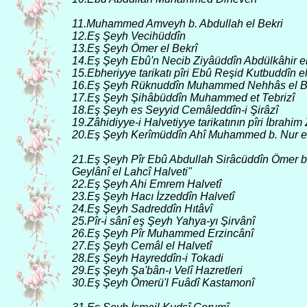
11.Muhammed Amveyh b. Abdullah el Bekri
12.Eş Şeyh Vecihüddîn
13.Eş Şeyh Ömer el Bekrî
14.Eş Şeyh Ebû'n Necib Ziyâüddîn Abdülkâhir el
15.Ebheriyye tarikatı pîri Ebû Reşid Kutbuddîn e
16.Eş Şeyh Rüknuddîn Muhammed Nehhâs el B
17.Eş Şeyh Şihâbüddîn Muhammed et Tebrizî
18.Eş Şeyh es Seyyid Cemâleddîn-i Şirâzî
19.Zâhidiyye-i Halvetiyye tarikatının pîri İbrahi
20.Eş Şeyh Kerîmüddîn Ahî Muhammed b. Nur el
21.Eş Şeyh Pîr Ebû Abdullah Sirâcüddîn Ömer b
Geylânî el Lahcî Halveti"
22.Eş Şeyh Ahi Emrem Halvetî
23.Eş Şeyh Hacı İzzeddîn Halvetî
24.Eş Şeyh Sadreddîn Hıtâvî
25.Pîr-i sânî eş Şeyh Yahya-yı Şirvânî
26.Eş Şeyh Pîr Muhammed Erzincânî
27.Eş Şeyh Cemâl el Halvetî
28.Eş Şeyh Hayreddîn-i Tokadi
29.Eş Şeyh Şa'bân-ı Velî Hazretleri
30.Eş Şeyh Ömerü'l Fuâdî Kastamonî