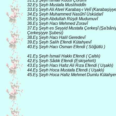
31.Eş Şeyh İsmail Kudsî Çorumî
32.Eş Şeyh Mustafa Muslihiddîn
33.Eş Şeyh Ali Atvel Karabaş-ı Velî (Karabaşiyy
34.Eş Şeyh Muhammed Nasûhî Üsküdarî
35.Eş Şeyh Abdullah Rüşdi Mudumuvî
36.Eş Şeyh Hacı Mehmed Zoravî
37.Eş Şeyh es Seyyid Mustafa Çerkeşî (Şa'bâniyy
Çerkeşiyye Şubesi)
38.Eş Şeyh Hacı Halil Geredevî
39.Eş Şeyh Salih Efendi Kütahyevî
40.Eş Şeyh Hacı Osman Efendi ( Söğütlü )
41.Eş Şeyh İsmail Hakkı Efendi ( Çaltılı)
42.Eş Şeyh Sâdık Efendi (Eskişehirli)
43.Eş Şeyh Hacı Hafız Ali Rıza Efendi ( Uşaklı)
44.Eş Şeyh Hoca Mustafa Efendi ( Uşaklı)
45.Eş Şeyh Hoca Hafız Mehmet Dumlu Kütahye