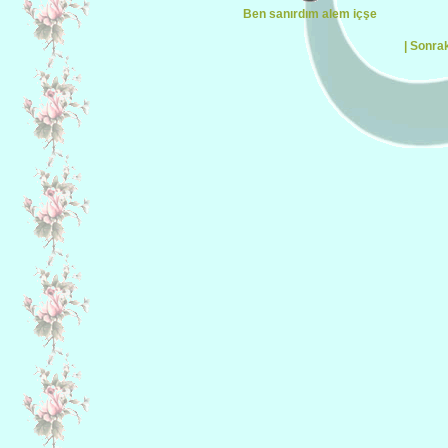
Ben sanırdım alem içşe
| Sonrak