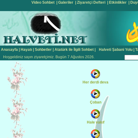
Video Sohbet
|
Galeriler
|
Ziyaretçi Defteri
|
Etkinlikler
|
Duy
Anasayfa
|
Hayatı
|
Sohbetler
|
Atatürk ile İlgili Sohbet
|
Halveti Şabani Yolu
|
T
Hoşgeldiniz sayın ziyaretçimiz. Bugün 7 Ağustos 2026.
Her derdi deva
Çoban
Hale vakıf