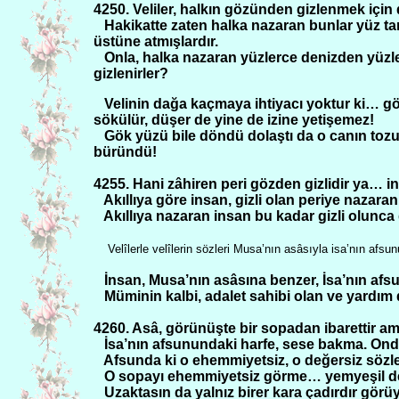
4250. Veliler, halkın gözünden gizlenmek için
Hakikatte zaten halka nazaran bunlar yüz ta
üstüne atmışlardır.
Onla, halka nazaran yüzlerce denizden yüz
gizlenirler?
Velinin dağa kaçmaya ihtiyacı yoktur ki… gö
sökülür, düşer de yine de izine yetişemez!
Gök yüzü bile döndü dolaştı da o canın toz
büründü!
4255. Hani zâhiren peri gözden gizlidir ya… in
Akıllıya göre insan, gizli olan periye nazaran
Akıllıya nazaran insan bu kadar gizli olunca
Velîlerle velîlerin sözleri Musa’nın asâsıyla isa’nın afsu
İnsan, Musa’nın asâsına benzer, İsa’nın afsu
Müminin kalbi, adalet sahibi olan ve yardım d
4260. Asâ, görünüşte bir sopadan ibarettir ama
İsa’nın afsunundaki harfe, sese bakma. Onda
Afsunda ki o ehemmiyetsiz, o değersiz sözl
O sopayı ehemmiyetsiz görme… yemyeşil den
Uzaktasın da yalnız birer kara çadırdır görü