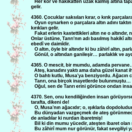
Her kör ve hakikatten uzak kalmış altına tapa
gelir.
4360. Çocuklar saksıları kırar, o kırık parçalara
Oyun oynarken o parçalara altın adını taktın
kırıkları gelir.
Fakat erlerin kastettikleri altın ne o altındır, 
Onlar üstüne, Tanrı’nın adı basılmış hakikî alt
ebedî ve daimîdir.
O altın, öyle bir altındır ki bu zâhirî altın, 
Gönül, o altından ganileşir… parlaklık ve ay
4365. O mescit, bir mumdu, adamda pervane…
Ateş, kanadını yaktı ama daha güzel kanat ihs
O bahtı kutlu, Musa’ya benziyordu. Ağacın ci
Tanrı, ona birçok inayetlerde bulunmuştu…
Oğul, sen de Tanrı erini görünce ondan insa
4370. Sen, onu kendiliğinden insan görüyorsu
tarafta, dikeni de!
O, Musa’nın ağacıdır; o, ışıklarla dopdoludu
Bu dünyadan vazgeçmek de ateş görünmedi mi?
de anladılar ki nurdan ibaretmiş!
Bil ki din mumu yücedir, ateşten ibaret ol
Bu zâhirî mum nur görünür, fakat sevgiliyi