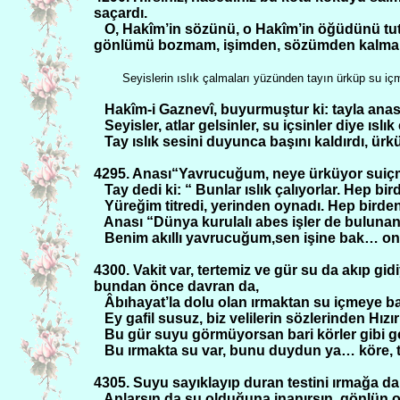
saçardı.
O, Hakîm’in sözünü, o Hakîm’in öğüdünü tu
gönlümü bozmam, işimden, sözümden kalm
Seyislerin ıslık çalmaları yüzünden tayın ürküp su i
Hakîm-i Gaznevî, buyurmuştur ki: tayla anası
Seyisler, atlar gelsinler, su içsinler diye ıslık 
Tay ıslık sesini duyunca başını kaldırdı, ür
4295. Anası“Yavrucuğum, neye ürküyor suiç
Tay dedi ki: “ Bunlar ıslık çalıyorlar. Hep bi
Yüreğim titredi, yerinden oynadı. Hep birden 
Anası “Dünya kurulalı abes işler de buluna
Benim akıllı yavrucuğum,sen işine bak… onlar
4300. Vakit var, tertemiz ve gür su da akıp gi
bundan önce davran da,
Âbıhayat’la dolu olan ırmaktan su içmeye b
Ey gafil susuz, biz velilerin sözlerinden Hızır
Bu gür suyu görmüyorsan bari körler gibi gel
Bu ırmakta su var, bunu duydun ya… köre, t
4305. Suyu sayıklayıp duran testini ırmağa da
Anlarsın da su olduğuna inanırsın, gönlün o 