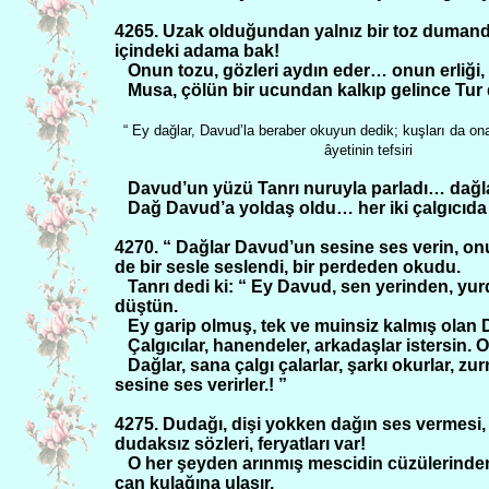
4265. Uzak olduğundan yalnız bir toz dumandı
içindeki adama bak!
Onun tozu, gözleri aydın eder… onun erliği,
Musa, çölün bir ucundan kalkıp gelince Tur 
“ Ey dağlar, Davud’la beraber okuyun dedik; kuşları da ona 
âyetinin tefsiri
Davud’un yüzü Tanrı nuruyla parladı… dağlar
Dağ Davud’a yoldaş oldu… her iki çalgıcıda 
4270. “ Dağlar Davud’un sesine ses verin, onu
de bir sesle seslendi, bir perdeden okudu.
Tanrı dedi ki: “ Ey Davud, sen yerinden, 
düştün.
Ey garip olmuş, tek ve muinsiz kalmış olan 
Çalgıcılar, hanendeler, arkadaşlar istersin. 
Dağlar, sana çalgı çalarlar, şarkı okurlar, zu
sesine ses verirler.! ”
4275. Dudağı, dişi yokken dağın ses vermesi, f
dudaksız sözleri, feryatları var!
O her şeyden arınmış mescidin cüzülerinden
can kulağına ulaşır.