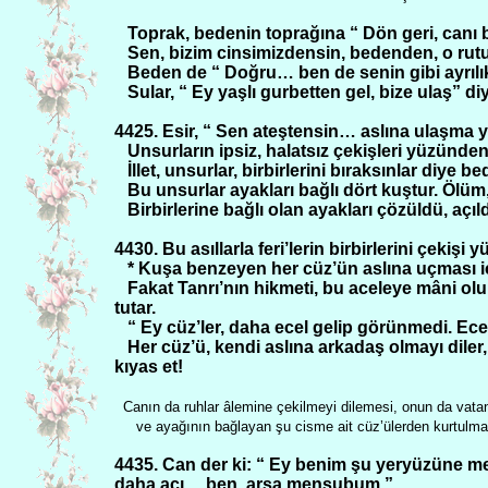
Toprak, bedenin toprağına “ Dön geri, canı bı
Sen, bizim cinsimizdensin, bedenden, o rutu
Beden de “ Doğru… ben de senin gibi ayrılık
Sular, “ Ey yaşlı gurbetten gel, bize ulaş” d
4425. Esir, “ Sen ateştensin… aslına ulaşma y
Unsurların ipsiz, halatsız çekişleri yüzünden 
İllet, unsurlar, birbirlerini bıraksınlar diye 
Bu unsurlar ayakları bağlı dört kuştur. Ölüm, 
Birbirlerine bağlı olan ayakları çözüldü, aç
4430. Bu asıllarla feri’lerin birbirlerini çekiş
* Kuşa benzeyen her cüz’ün aslına uçması iç
Fakat Tanrı’nın hikmeti, bu aceleye mâni olur
tutar.
“ Ey cüz’ler, daha ecel gelip görünmedi. Ec
Her cüz’ü, kendi aslına arkadaş olmayı diler, 
kıyas et!
Canın da ruhlar âlemine çekilmeyi dilemesi, onun da vata
ve ayağının bağlayan şu cisme ait cüz’ülerden kurtulma
4435. Can der ki: “ Ey benim şu yeryüzüne me
daha acı… ben, arşa mensubum.”