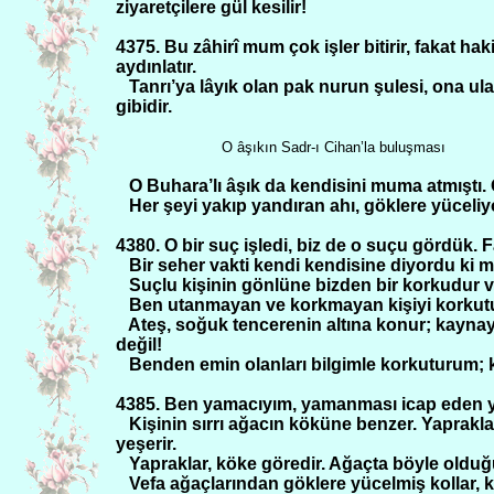
ziyaretçilere gül kesilir!
4375. Bu zâhirî mum çok işler bitirir, fakat 
aydınlatır.
Tanrı’ya lâyık olan pak nurun şulesi, ona u
gibidir.
O âşıkın Sadr-ı Cihan’la buluşması
O Buhara’lı âşık da kendisini muma atmıştı
Her şeyi yakıp yandıran ahı, göklere yüceli
4380. O bir suç işledi, biz de o suçu gördük. 
Bir seher vakti kendi kendisine diyordu ki m
Suçlu kişinin gönlüne bizden bir korkudur v
Ben utanmayan ve korkmayan kişiyi korkut
Ateş, soğuk tencerenin altına konur; kayna
değil!
Benden emin olanları bilgimle korkuturum; k
4385. Ben yamacıyım, yamanması icap eden ye
Kişinin sırrı ağacın köküne benzer. Yaprakla
yeşerir.
Yapraklar, köke göredir. Ağaçta böyle olduğu 
Vefa ağaçlarından göklere yücelmiş kollar, kan