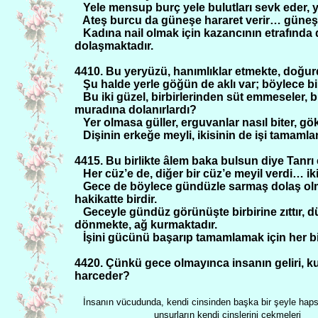
Yele mensup burç yele bulutları sevk eder, ye
Ateş burcu da güneşe hararet verir… güneşin 
Kadına nail olmak için kazancının etrafınd
dolaşmaktadır.
4410. Bu yeryüzü, hanımlıklar etmekte, doğurd
Şu halde yerle göğün de aklı var; böylece bil. 
Bu iki güzel, birbirlerinden süt emmeseler, bi
muradına dolanırlardı?
Yer olmasa güller, erguvanlar nasıl biter, 
Dişinin erkeğe meyli, ikisinin de işi tamamla
4415. Bu birlikte âlem baka bulsun diye Tanrı e
Her cüz’e de, diğer bir cüz’e meyil verdi… ik
Gece de böylece gündüzle sarmaş dolaş olmu
hakikatte birdir.
Geceyle gündüz görünüşte birbirine zıttır, dü
dönmekte, ağ kurmaktadır.
İşini gücünü başarıp tamamlamak için her bir
4420. Çünkü gece olmayınca insanın geliri, k
harceder?
İnsanın vücudunda, kendi cinsinden başka bir şeyle haps
unsurların kendi cinslerini çekmeleri