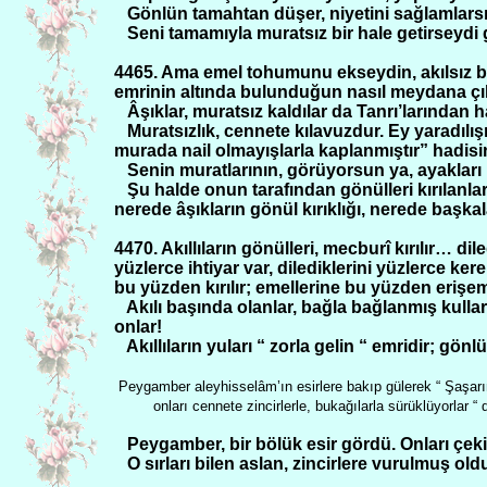
Gönlün tamahtan düşer, niyetini sağlamlarsın
Seni tamamıyla muratsız bir hale getirseydi 
4465. Ama emel tohumunu ekseydin, akılsız 
emrinin altında bulunduğun nasıl meydana çı
Âşıklar, muratsız kaldılar da Tanrı’larından h
Muratsızlık, cennete kılavuzdur. Ey yaradılış
murada nail olmayışlarla kaplanmıştır” hadisini
Senin muratlarının, görüyorsun ya, ayakları 
Şu halde onun tarafından gönülleri kırılanl
nerede âşıkların gönül kırıklığı, nerede başkal
4470. Akıllıların gönülleri, mecburî kırılır… di
yüzlerce ihtiyar var, dilediklerini yüzlerce ker
bu yüzden kırılır; emellerine bu yüzden erişem
Akılı başında olanlar, bağla bağlanmış kullar
onlar!
Akıllıların yuları “ zorla gelin “ emridir; gön
Peygamber aleyhisselâm’ın esirlere bakıp gülerek “ Şaşa
onları cennete zincirlerle, bukağılarla sürüklüyorlar “
Peygamber, bir bölük esir gördü. Onları çek
O sırları bilen aslan, zincirlere vurulmuş ol