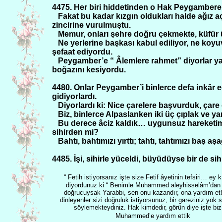
4475. Her biri hiddetinden o Hak Peygambere 
Fakat bu kadar kızgın oldukları halde ağız 
zincirine vurulmuştu.
Memur, onları şehre doğru çekmekte, küfür 
Ne yerlerine başkası kabul ediliyor, ne koyuve
şefaat ediyordu.
Peygamber’e “ Âlemlere rahmet” diyorlar y
boğazını kesiyordu.
4480. Onlar Peygamber’i binlerce defa inkâr e
gidiyorlardı.
Diyorlardı ki: Nice çarelere başvurduk, çare 
Biz, binlerce Alpaslanken iki üç çıplak ve yar
Bu derece âciz kaldık… uygunsuz hareketi
sihirden mi?
Bahtı, bahtımızı yırttı; tahtı, tahtımızı baş aşağ
4485. İşi, sihirle yüceldi, büyüdüyse bir de s
“ Fetih istiyorsanız işte size Fetif âyetinin tefsiri… ey 
diyordunuz ki “ Benimle Muhammed aleyhisselâm’dan
doğrucuysak Yarabbi, sen onu kazandır, ona yardım et!
dinleyenler sizi doğruluk istiyorsunuz, bir gareziniz yok 
söylemekteydiniz. Hak kimdedir, görün diye işte biz
Muhammed’e yardım ettik