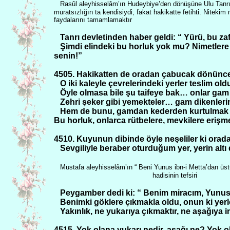
Rasûl aleyhisselâm’ın Hudeybiye’den dönüşüne Ulu Tanrı’
muratsızlığın ta kendisiydi, fakat hakikatte fetihti. Nitek
faydalarını tamamlamaktır
Tanrı devletinden haber geldi: “ Yürü, bu 
Şimdi elindeki bu horluk yok mu? Nimetlere er
senin!”
4505. Hakikatten de oradan çabucak dönünce b
O iki kaleyle çevrelerindeki yerler teslim old
Öyle olmasa bile şu taifeye bak… onlar gam i
Zehri şeker gibi yemekteler… gam dikenlerin
Hem de bunu, gamdan kederden kurtulmak iç
Bu horluk, onlarca rütbelere, mevkilere erişm
4510. Kuyunun dibinde öyle neşeliler ki oradan
Sevgiliyle beraber oturduğum yer, yerin altı
Mustafa aleyhisselâm’ın “ Beni Yunus ibn-i Metta’dan üst
hadisinin tefsiri
Peygamber dedi ki: “ Benim miracım, Yunus’
Benimki göklere çıkmakla oldu, onun ki yerl
Yakınlık, ne yukarıya çıkmaktır, ne aşağıya i
4515. Yok olana yukarı nedir, aşağı ne? Yok ola