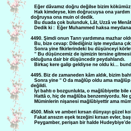
Eğer dâvamız doğru değilse bizim kökümüzü s
Hak kimdeyse, kim doğrucuysa ona yardım e
doğruysa ona muin ol dedik.
Bu duada çok bulunduk, Lât, Uzzâ ve Menât’a
Dedik ki :
Eğer Muhammed haksa meydana çık
4490. Şimdi onun Tanrı yardımına mazhar old
Bu, bize cevap: Dilediğiniz işte meydana çık
Sonra yine fikirlerindeki bu düşünceyi körleti
“ Bu düşüncemiz de işimizin tersine gitm
olduğuna dair bir düşüncedir peydahlandı.
Birkaç kere galip geldiyse ne oldu ki… bun
4495. Biz de zamaneden kâm aldık, bizim baht
Sonra yine “ O da mağlûp oldu ama mağlûp 
değildi.
İyi bahtı o bozgunlukta, o mağlûbiyette bile 
Hattâ o, hiç de mağlûba benzemiyordu. Ne g
Müminlerin nişanesi mağlûbiyettir ama mümin
4500. Misk ve amberi kırsan dünyayı güzel ko
Fakat ansızın eşek tezeğini kırsan evler, ba
Peygamber, perişan bir halde Hudeybiye’den