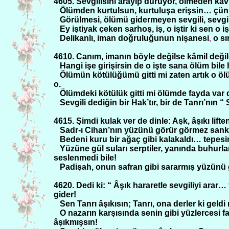
4605. Sevgilisini arayıp duruyor, ölmeden k
Ölümden kurtulsun, kurtuluşa erişsin… çünk
Görülmesi, ölümü gidermeyen sevgili, sevgil
Ey iştiyak çeken sarhoş, iş, o iştir ki sen o 
Delikanlı, iman doğruluğunun nişanesi
,
o sı
4610. Canım, imanın böyle değilse kâmil değ
Hangi işe girişirsin de o işte sana ölüm bile h
Ölümün kötülüğümü gitti mi zaten artık o ölüm
o.
Ölümdeki kötülük gitti mi ölümde fayda var d
Sevgili dediğin bir Hak’tır, bir de Tanrı’nın 
4615. Şimdi kulak ver de dinle: Aşk, âşıkı lift
Sadr-ı Cihan’nın yüzünü görür görmez sanki
Bedeni kuru bir ağaç gibi kalakaldı… tepesi
Yüzüne gül suları serptiler, yanında buhurla
seslenmedi bile!
Padişah, onun safran gibi sararmış yüzünü g
4620. Dedi ki: “ Âşık hararetle sevgiliyi arar…
gider!
Sen Tanrı âşıkısın; Tanrı, ona derler ki geldi
O nazarın karşısında senin gibi yüzlercesi
âşıkmışsın!