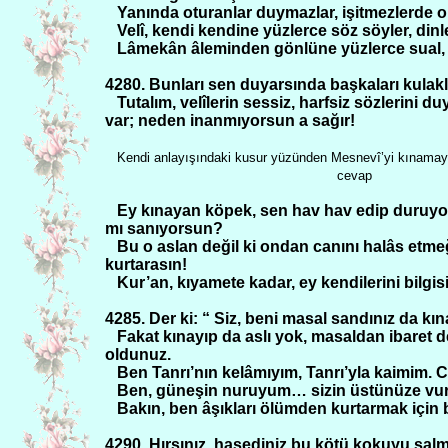
Yanında oturanlar duymazlar, işitmezlerde o 
Velî, kendi kendine yüzlerce söz söyler, di
Lâmekân âleminden gönlüne yüzlerce sual, yü
4280. Bunları sen duyarsında başkaları kulakla
Tutalım, velîlerin sessiz, harfsiz sözlerini
var; neden inanmıyorsun a sağır!
Kendi anlayışındaki kusur yüzünden Mesnevî’yi kınamay
cevap
Ey kınayan köpek, sen hav hav edip duruyo
mı sanıyorsun?
Bu o aslan değil ki ondan canını halâs etm
kurtarasın!
Kur’an, kıyamete kadar, ey kendilerini bilgisi
4285. Der ki: “ Siz, beni masal sandınız da kı
Fakat kınayıp da aslı yok, masaldan ibaret
oldunuz.
Ben Tanrı’nın kelâmıyım, Tanrı’yla kaimim.
C
Ben, güneşin nuruyum… sizin üstünüze vurdu
Bakın, ben âşıkları ölümden kurtarmak için 
4290. Hırsınız, hasediniz bu kötü kokuyu salm