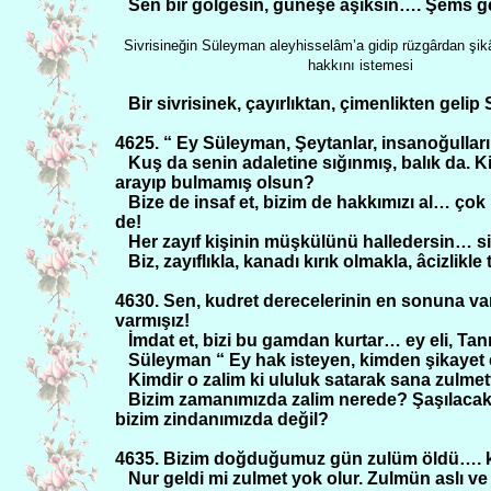
Sen bir gölgesin, güneşe âşıksın…. Şems gel
Sivrisineğin Süleyman aleyhisselâm’a gidip rüzgârdan şik
hakkını istemesi
Bir sivrisinek, çayırlıktan, çimenlikten geli
4625. “ Ey Süleyman, Şeytanlar, insanoğulları 
Kuş da senin adaletine sığınmış, balık da. 
arayıp bulmamış olsun?
Bize de insaf et, bizim de hakkımızı al… ç
de!
Her zayıf kişinin müşkülünü halledersin… sivr
Biz, zayıflıkla, kanadı kırık olmakla, âcizlik
4630. Sen, kudret derecelerinin en sonuna var
varmışız!
İmdat et, bizi bu gamdan kurtar… ey eli, Tanrı 
Süleyman “ Ey hak isteyen, kimden şikayet
Kimdir o zalim ki ululuk satarak sana zulmet
Bizim zamanımızda zalim nerede? Şaşılacak
bizim zindanımızda değil?
4635. Bizim doğduğumuz gün zulüm öldü…. 
Nur geldi mi zulmet yok olur. Zulmün aslı ve 