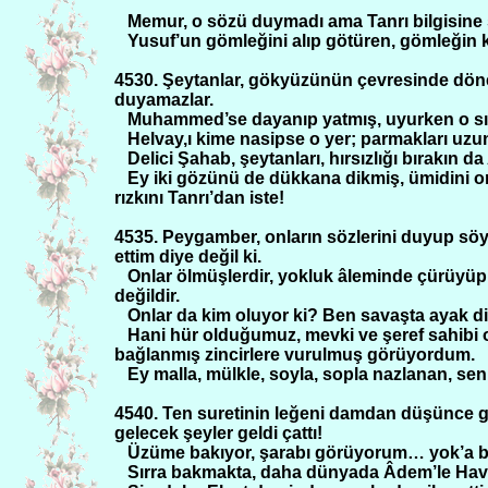
Memur, o sözü duymadı ama Tanrı bilgisine 
Yusuf’un gömleğini alıp götüren, gömleği
4530. Şeytanlar, gökyüzünün çevresinde döner,
duyamazlar.
Muhammed’se dayanıp yatmış, uyurken o sır
Helvay,ı kime nasipse o yer; parmakları uzun
Delici Şahab, şeytanları, hırsızlığı bırakın d
Ey iki gözünü de dükkana dikmiş, ümidini 
rızkını Tanrı’dan iste!
4535. Peygamber, onların sözlerini duyup söyl
ettim diye değil ki.
Onlar ölmüşlerdir, yokluk âleminde çürüyüp 
değildir.
Onlar da kim oluyor ki? Ben savaşta ayak dire
Hani hür olduğumuz, mevki ve şeref sahibi 
bağlanmış zincirlere vurulmuş görüyordum.
Ey malla, mülkle, soyla, sopla nazlanan, sen
4540. Ten suretinin leğeni damdan düşünce g
gelecek şeyler geldi çattı!
Üzüme bakıyor, şarabı görüyorum… yok’a b
Sırra bakmakta, daha dünyada Âdem’le Hav