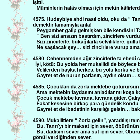
işitti.
Müminlerin halâs olması için melûn kâfirlerd
4575. Hudeybiye ahdi nasıl oldu, oku da “ Tanrı
demektir tamamıyla anla!
Peygamber galip gelmişken bile kendisini 
“ Ben sizi ansızın bastırdım, zincirlere vu
Sizi zincirlerle, bukağılarla selviliklere, gü
Ne şaşılacak şey… sizi zincirlere vurup aman
4580. Cehennemden ağır zincirlerle ta ebedî 
İyi, kötü: Bu yolda her mukallidi de böylece b
Velilerden başka herkes, bu yolu korku ve bel
Gayret et de nurun parlasın, aydın olsun… s
4585. Çocukları da zorla mektebe götürürsün 
Ama mektebin faydasını anladılar mı koşa koşa
Çocuk mektebe kıvrana, kıvrana gider. Çalışm
Fakat kesesine birkaç para gündelik kondu m
Gayret et de ibadetinin karşılığı gelsin… ba
4590. Mukallitlere “ Zorla gelin”, yaradılışı tem
Bu, Tanrı’yı bir maksat için sever, öbürünün
Bu, dadısını sever ama süt için sever. Öb
gönül verdiğinden sever.