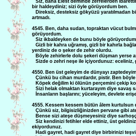
Siz, daha Elest deminde zerrelerden ibaretti
bir haldeydiniz; sizi öyle görüyordum ben.
Direksiz, desteksiz gökyüzü yaratılmadan bi
artmadı.
4545. Ben, daha sudan, topraktan vücut bul
görüyordum.
Siz ikbaldeyken de bunu böyle görüyordum.
Gizli bir kahra uğramış, gizli bir kahırla bağ
yerdiniz de o şeker de zehir olurdu.
Böyle zehirlerle dolu şekeri düşman yerse 
Sizde o zehri neşe ile içiyordunuz: eceliniz, g
4550. Ben üst geleyim de dünyayı zaptedeyim
Çünkü bu cihan murdardır, pistir. Ben böyle 
Köpek değilim ki ölünün perçemini çekip kop
Sizi helak olmaktan kurtarayım diye savaş s
İnsanların başlarını; yüceleyim, devlete er
4555. Kessem kessem bütün âlem kurtulsun d
Çünkü siz, bilgisizliğinizden pervane gibi at
Bense sizi ateşe düşmeyesiniz diye sarhoşç
Siz kendinizi fetihler elde ettiniz, üst geld
ekiyordunuz.
Hadi gayret, hadi gayret diye birbirinizi te