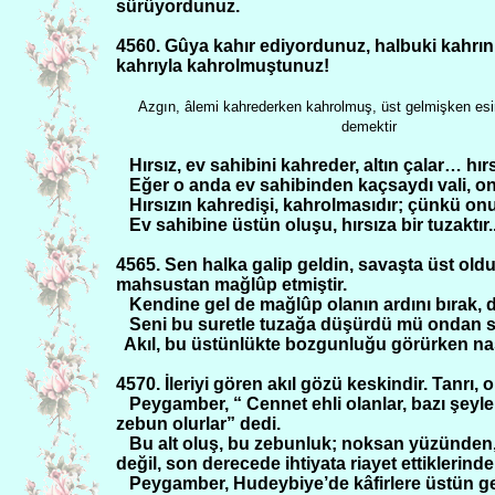
sürüyordunuz.
4560. Gûya kahır ediyordunuz, halbuki kahrın 
kahrıyla kahrolmuştunuz!
Azgın, âlemi kahrederken kahrolmuş, üst gelmişken e
demektir
Hırsız, ev sahibini kahreder, altın çalar… hır
Eğer o anda ev sahibinden kaçsaydı vali, on
Hırsızın kahredişi, kahrolmasıdır; çünkü onu
Ev sahibine üstün oluşu, hırsıza bir tuzaktır...
4565. Sen halka galip geldin, savaşta üst oldu
mahsustan mağlûp etmiştir.
Kendine gel de mağlûp olanın ardını bırak, d
Seni bu suretle tuzağa düşürdü mü ondan so
Akıl, bu üstünlükte bozgunluğu görürken nas
4570. İleriyi gören akıl gözü keskindir. Tanrı,
Peygamber, “ Cennet ehli olanlar, bazı şey
zebun olurlar” dedi.
Bu alt oluş, bu zebunluk; noksan yüzünden,
değil, son derecede ihtiyata riayet ettiklerin
Peygamber, Hudeybiye’de kâfirlere üstün gel