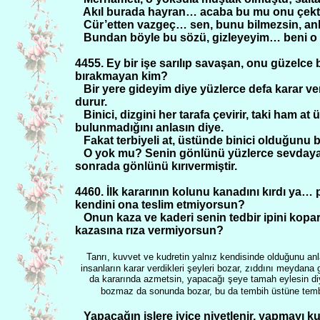
Akıl burada hayran… acaba bu mu onu çekti,
Cür’etten vazgeç… sen, bunu bilmezsin, anlama
Bundan böyle bu sözü, gizleyeyim… beni o
4455. Ey bir işe sarılıp savaşan, onu güze
bırakmayan kim?
Bir yere gideyim diye yüzlerce defa karar ver
durur.
Binici, dizgini her tarafa çevirir, taki ham 
bulunmadığını anlasın diye.
Fakat terbiyeli at, üstünde binici olduğunu bi
O yok mu? Senin gönlünü yüzlerce sevdaya b
sonrada gönlünü kırıvermiştir.
4460. İlk kararının kolunu kanadını kırdı ya… p
kendini ona teslim etmiyorsun?
Onun kaza ve kaderi senin tedbir ipini kopa
kazasına rıza vermiyorsun?
Tanrı, kuvvet ve kudretin yalnız kendisinde olduğunu an
insanların karar verdikleri şeyleri bozar, zıddını meydana g
da kararında azmetsin, yapacağı şeye tamah eylesin di
bozmaz da sonunda bozar, bu da tembih üstüne temb
Yapacağın işlere iyice niyetlenir, yapmayı kur