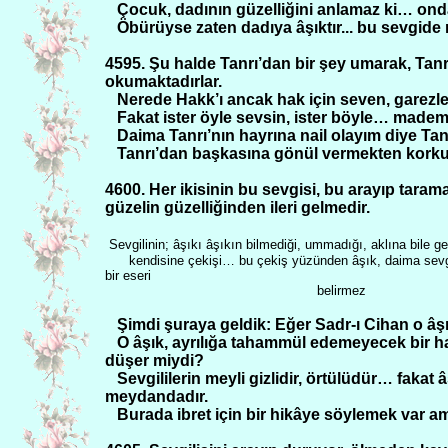
Çocuk, dadının güzelliğini anlamaz ki… onda
Öbürüyse zaten dadıya âşıktır... bu sevgide
4595. Şu halde Tanrı’dan bir şey umarak, Tanrı
okumaktadırlar.
Nerede Hakk’ı ancak hak için seven, garezl
Fakat ister öyle sevsin, ister böyle… madem k
Daima Tanrı’nın hayrına nail olayım diye Tan
Tanrı’dan başkasına gönül vermekten kork
4600. Her ikisinin bu sevgisi, bu arayıp tara
güzelin güzelliğinden ileri gelmedir.
Sevgilinin; âşıkı âşıkın bilmediği, ummadığı, aklına bile g
kendisine çekişi… bu çekiş yüzünden âşık, daima sevgil
bir eseri
belirmez
Şimdi şuraya geldik: Eğer Sadr-ı Cihan o âş
O âşık, ayrılığa tahammül edemeyecek bir ha
düşer miydi?
Sevgililerin meyli gizlidir, örtülüdür… fakat â
meydandadır.
Burada ibret için bir hikâye söylemek var a