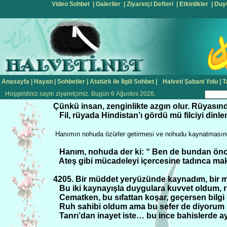
Video Sohbet
|
Galeriler
|
Ziyaretçi Defteri
|
Etkinlikler
|
Duy
Anasayfa
|
Hayatı
|
Sohbetler
|
Atatürk ile İlgili Sohbet
|
Halveti Şabani Yolu
|
T
Hoşgeldiniz sayın ziyaretçimiz. Bugün 6 Ağustos 2026.
Çünkü insan, zenginlikte azgın olur. Rüyasında
Fil, rüyada Hindistan’ı gördü mü filciyi dinle
Hanımın nohuda özürler getirmesi ve nohudu kaynatmasın
Hanım, nohuda der ki: “ Ben de bundan önce
Ateş gibi mücadeleyi içercesine tadınca ma
4205. Bir müddet yeryüzünde kaynadım, bir m
Bu iki kaynayışla duygulara kuvvet oldum, r
Cematken, bu sıfattan koşar, geçersen bilgi o
Ruh sahibi oldum ama bu sefer de diyorum ki
Tanrı’dan inayet iste… bu ince bahislerde 