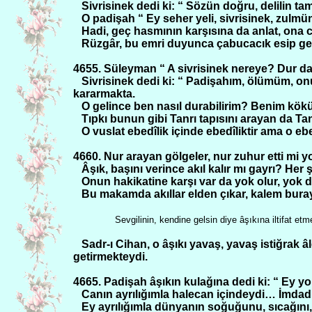
Sivrisinek dedi ki: “ Sözün doğru, delilin 
O padişah “ Ey seher yeli, sivrisinek, zulmü
Hadi, geç hasmının karşısına da anlat, ona c
Rüzgâr, bu emri duyunca çabucacık esip gel
4655. Süleyman “ A sivrisinek nereye? Dur da
Sivrisinek dedi ki: “ Padişahım, ölümüm,
kararmakta.
O gelince ben nasıl durabilirim? Benim kök
Tıpkı bunun gibi Tanrı tapısını arayan da Tan
O vuslat ebedîlik içinde ebedîliktir ama o ebe
4660. Nur arayan gölgeler, nur zuhur etti mi yo
Âşık, başını verince akıl kalır mı gayrı? Her 
Onun hakikatine karşı var da yok olur, yok d
Bu makamda akıllar elden çıkar, kalem buraya
Sevgilinin, kendine gelsin diye âşıkına iltifat etm
Sadr-ı Cihan, o âşıkı yavaş, yavaş istiğra
getirmekteydi.
4665. Padişah âşıkın kulağına dedi ki: “ Ey yo
Canın ayrılığımla halecan içindeydi… İmdadı
Ey ayrılığımla dünyanın soğuğunu, sıcağını, 