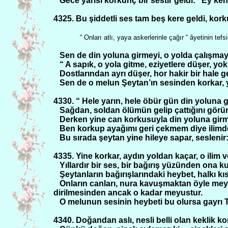
Gece yarısı korkunç bir sestir geldi:” Ey ke
4325. Bu şiddetli ses tam beş kere geldi, ko
“ Onları atlı, yaya askerlerinle çağır “ âyetinin tefsi
Sen de din yoluna girmeyi, o yolda çalışmay
“ A sapık, o yola gitme, eziyetlere düşer, yoks
Dostlarından ayrı düşer, hor hakir bir hale g
Sen de o melun Şeytan’ın sesinden korkar, 
4330. “ Hele yarın, hele öbür gün din yoluna
Sağdan, soldan ölümün gelip çattığını görür
Derken yine can korkusuyla din yoluna girme
Ben korkup ayağımı geri çekmem diye ilimde
Bu sırada şeytan yine hileye sapar, seslenir:
4335. Yine korkar, aydın yoldan kaçar, o ilim v
Yıllardır bir ses, bir bağırış yüzünden ona k
Şeytanların bağırışlarındaki heybet, halkı kı
Onların canları, nura kavuşmaktan öyle meyus
dirilmesinden ancak o kadar meyustur.
O melunun sesinin heybeti bu olursa gayrı T
4340. Doğandan aslı, nesli belli olan keklik k