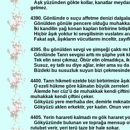
Aşk yüzünden gökte kollar, kanatlar meydan
gelmez.
4390. Gönlünde o suçu affetme denizi dalga
Gönülden gönüle pencere olduğu muhakkak. İk
İki kandilin yağ konan kapları birbirine bitişi
Hiçbir âşık yoktur ki sevgilisinin vuslatını a
Fakat aşk, âşıkların vücutlarını inceltir, zayıfl
4395. Bu gönülden sevgi ve şimşeği çaktı mı bi
Gönlünde Tanrı sevgisi arttı mı şüphe yok ki
Tek elin sesi çıkmaz. Öbür elin olmadıkça, ik
Susuz, ey tatlı su diye ağlar, inler ama su da
Bizdeki bu susuzluk suyun bizi çekmesinden 
4400. Tanrı hikmeti ezelde bizi birbirimize âşık 
O ezeli hükme göre kâinatın büyük zerreleri çif
Âlemde her cüz’ü de muhakkak kendi çiftini
muhakkak kendi çiftini çeker.
Gökyüzü yere merhaba der, demirle mıknatıs
Gökyüzü aklen erkektir, yer kadın. Onun verdiğ
4405. Yerin harareti kalmadı mı gök hararet yoll
Gökyüzünde bulunan ve toprağa mensup ol
rutubet verir, yeri terü taze bir hale sokar.