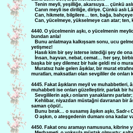
Tenin meyli, yeşilliğe, akarsuya… çünkü asl
Canın meyli ise diriliğe, diriye. Çünkü aslı 
Can, hikmete, bilgilere… ten, bağa, bahçey
Can, yücelmeye, yükselmeye can atar; ten, k
4440. O yücelmenin aşkı, o yücelmenin meylide 
bundan anla!
Bunu anlatmaya kalkışsam sonu, ucu gelmez…
yetişmez!
Hasılı kim bir şey isterse istediği şey de ona
İnsan, hayvan, nebat, cemat… her şey, birbiri
başka bir şey dilemez bir hale geldi mi o murad
Muratsız hale gelen âşıklar, bir murat etrafınd
muratları, maksatları olan sevgililer de onları 
4445. Fakat âşıkların meyil ve muhabbetleri, âş
muhabbeti ise onları güzelleştirir, parlak bir h
Sevgililerin aşk,ı onların yanaklarını parlatır;
Kehlibar, niyazdan müstağni davranan bir 
saman çöpü!..
Bunu bırak… o susamış âşıkın aşkı, Sadr-ı C
O aşkın, o ateşgedenin dumanı ona kadar va
4450. Fakat onu aramayı namusuna, kibrine 
Merhameti, o yoksula müştak olmuştu; salta