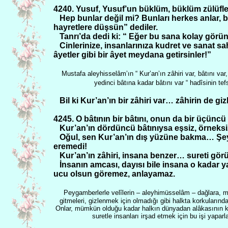
4240. Yusuf, Yusuf’un büklüm, büklüm zülüfle
Hep bunlar değil mi? Bunları herkes anlar, bi
hayretlere düşsün” dediler.
Tanrı’da dedi ki: “ Eğer bu sana kolay görün
Cinlerinize, insanlarınıza kudret ve sanat 
âyetler gibi bir âyet meydana getirsinler!”
Mustafa aleyhisselâm’ın “ Kur’an’ın zâhiri var, bâtını var
yedinci bâtına kadar bâtını var “ hadîsinin tefs
Bil ki Kur’an’ın bir zâhiri var… zâhirin de giz
4245. O bâtının bir bâtını, onun da bir üçüncü 
Kur’an’ın dördüncü bâtınıysa eşsiz, örneks
Oğul, sen Kur’an’ın dış yüzüne bakma… Şey
eremedi!
Kur’an’ın zâhiri, insana benzer… sureti görü
İnsanın amcası, dayısı bile insana o kadar ya
ucu olsun göremez, anlayamaz.
Peygamberlerle velîlerin – aleyhimüsselâm – dağlara, 
gitmeleri, gizlenmek için olmadığı gibi halkta korkularında
Onlar, mümkün olduğu kadar halkın dünyadan alâkasının
suretle insanları irşad etmek için bu işi yaparl