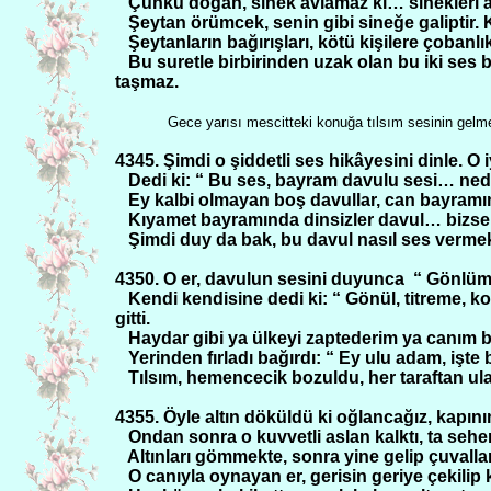
Çünkü doğan, sinek avlamaz ki… sinekleri a
Şeytan örümcek, senin gibi sineğe galiptir. K
Şeytanların bağırışları, kötü kişilere çobanlı
Bu suretle birbirinden uzak olan bu iki ses b
taşmaz.
Gece yarısı mescitteki konuğa tılsım sesinin gelm
4345. Şimdi o şiddetli ses hikâyesini dinle. O
Dedi ki: “ Bu ses, bayram davulu sesi… ne
Ey kalbi olmayan boş davullar, can bayramın
Kıyamet bayramında dinsizler davul… bizse 
Şimdi duy da bak, bu davul nasıl ses verme
4350. O er, davulun sesini duyunca
“ Gönlüm,
Kendi kendisine dedi ki: “ Gönül, titreme, 
gitti.
Haydar gibi ya ülkeyi zaptederim ya canım 
Yerinden fırladı bağırdı: “ Ey ulu adam, işte 
Tılsım, hemencecik bozuldu, her taraftan ul
4355. Öyle altın döküldü ki oğlancağız, kapın
Ondan sonra o kuvvetli aslan kalktı, ta seher
Altınları gömmekte, sonra yine gelip çuvalla
O canıyla oynayan er, gerisin geriye çekilip