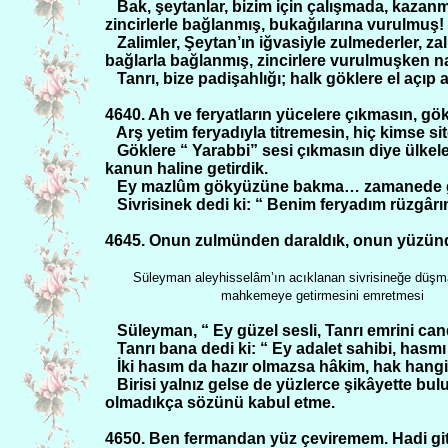
Bak, şeytanlar, bizim için çalışmada, kaza
zincirlerle bağlanmış, bukağılarına vurulmuş!
Zalimler, Şeytan’ın iğvasiyle zulmederler, z
bağlarla bağlanmış, zincirlere vurulmuşken n
Tanrı, bize padişahlığı; halk göklere el açıp
4640. Ah ve feryatların yücelere çıkmasın, gök
Arş yetim feryadıyla titremesin, hiç kimse si
Göklere “ Yarabbi” sesi çıkmasın diye ülkele
kanun haline getirdik.
Ey mazlûm gökyüzüne bakma… zamanede gök g
Sivrisinek dedi ki: “ Benim feryadım rüzgârın
4645. Onun zulmünden daraldık, onun yüzün
Süleyman aleyhisselâm’ın acıklanan sivrisineğe düşm
mahkemeye getirmesini emretmesi
Süleyman, “ Ey güzel sesli, Tanrı emrini ca
Tanrı bana dedi ki: “ Ey adalet sahibi, hasm
İki hasım da hazır olmazsa hâkim, hak hangi
Birisi yalnız gelse de yüzlerce şikâyette bulu
olmadıkça sözünü kabul etme.
4650. Ben fermandan yüz çeviremem. Hadi git, 