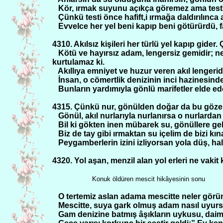
Kör, ırmak suyunu açıkça göremez ama testin
Çünkü testi önce hafift,i ırmağa daldırılınca a
Evvelce her yel beni kapıp beni götürürdü, f
4310. Akılsız kişileri her türlü yel kapıp gider
Kötü ve hayırsız adam, lengersiz gemidir; ne 
kurtulamaz ki.
Akıllıya emniyet ve huzur veren akıl lengeridi
İnsan, o cömertlik denizinin inci hazinesinden
Bunların yardımıyla gönlü marifetler elde ede
4315. Çünkü nur, gönülden doğar da bu göze 
Gönül, akıl nurlarıyla nurlanırsa o nurlardan 
Bil ki gökten inen mübarek su, gönüllere gel
Biz de tay gibi ırmaktan su içelim de bizi k
Peygamberlerin izini izliyorsan yola düş,
hal
4320. Yol aşan, menzil alan yol erleri ne vaki
Konuk öldüren mescit hikâyesinin sonu
O tertemiz aslan adama mescitte neler görü
Mescitte, suya gark olmuş adam nasıl uyurs
Gam denizine batmış âşıkların uykusu, daim