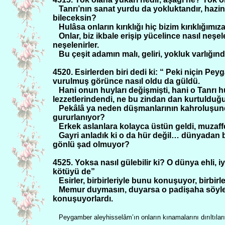
Tanrı’nın sanat yurdu da yokluktandır, hazin
bileceksin?
Hulâsa onların kırıklığı hiç bizim kırıklığımız
Onlar, biz ikbale erişip yücelince nasıl neşe
neşelenirler.
Bu çeşit adamın malı, geliri, yokluk varlığında
4520. Esirlerden biri dedi ki: “ Peki niçin Pey
vurulmuş görünce nasıl oldu da güldü.
Hani onun huyları değişmişti, hani o Tanrı h
lezzetlerindendi, ne bu zindan dan kurtulduğ
Pekâlâ ya neden düşmanlarının kahroluşund
gururlanıyor?
Erkek aslanlara kolayca üstün geldi, muzaff
Gayri anladık ki o da hür değil… dünyadan 
gönlü şad olmuyor?
4525. Yoksa nasıl gülebilir ki? O dünya ehli, i
kötüyü de”
Esirler, birbirleriyle bunu konuşuyor, birbirle
Memur duymasın, duyarsa o padişaha söyler, 
konuşuyorlardı.
Peygamber aleyhisselâm’ın onların kınamalarını dırıltıla