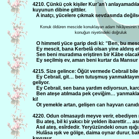
4210. Çünkü çok kişiler Kur’an’ı anlayamadılar 
kuyunun dibine gittiler.
A inatçı, yücelere çıkmak sevdasında değils
Konuk öldüren mescide konuklayan adam hikâyesinin 
konuğun niyetindeki doğruluk
O himmeti yüce garip dedi ki: “Ben, bu mes
Ey mescit, bana Kerbelâ olsan yine aldırış e
Sen beni muradıma eriştiren bir Kâbe olaca
Ey seçilmiş ev, aman beni kurtar da Mansur 
4215. Size gelince: Öğüt vermede Cebrail bile 
Ey Cebrail, git… ben tutuşmuş yanmaktayım
geliyor.
Ey Cebrail, sen bana yardım ediyorsun, kar
Ben ateşe atılmada pek çeviğim… yanmakla
ki!
Ot yemekle artan, gelişen can hayvan canıdı
4220. Odun olmasaydı meyve verir, ebediyen ma
Bu ateş, bil ki yakıcı bir yelden ibarettir… ası
Asıl ateş, esîrdedir. Yeryüzündeki onun ışığı
Hulâsa ışık ve gölge, daima oynar durur, b
kavuşur.