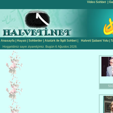
Video Sohbet
|
Ga
Anasayfa
|
Hayatı
|
Sohbetler
|
Atatürk ile İlgili Sohbet
|
Halveti Şabani Yolu
|
T
Hoşgeldiniz sayın ziyaretçimiz. Bugün 6 Ağustos 2026.
51