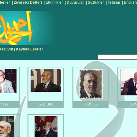
leriler
|
Ziyaretçi Defteri
|
Etkinlikler
|
Duyurular
|
Sözlükler
|
İletişim
|
English
asavvuf
|
Kaynak Eserler
0*399
510*383
510*656
510*