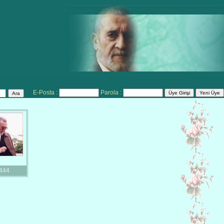
E-Posta :
Parola :
444