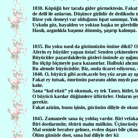
1030. Köpüğü her tarafa gider görmektesin. Fakat
de delil ile anlarsın. Düşünce gizlidir de dedikod
Bizse yok demeyi var olduğunu ispat sanmışız. Yo
Uykulu göz, hayalden ve yoktan başka ne görebilir
Hasılı, azgınlıkla başımız dönmüş, şaşırıp kalmışı
1035. Bu yoku nasıl da gözümüzün önüne dikti? O h
Aferin ey büyüler yapan üstat! Senden çekinenlere 
Büyücüler pazardakilerin gözleri önünde ay ışığını 
Bu ölçüp biçmeyle para kazanırlar. Halbuki alıcın
Bu alemde büyücüdür. Biz, onda ticaret ediyoruz, on
1040. O, büyücü gibi acele,acele beş yüz arşın ay ışı
Fakat ey tutsak, ömrünün parasını aldın mıydı pa
kalır.
Sana “kul eüzü” yü okumak, ey tek Tanrı, lütfet,
O büyücü karılar düğümlere üfürürler. Onların şe
gerekir.
Fakat azizim, bunu işinin, gücünün diliyle de okumal
1045. Zamanede sana üç yoldaş vardır. Biri vefakar
Biri dostlarındır, öbürü malın mülkün. Üçüncüsüyse 
Mal seninle beraber gelmez, evden dışarı bile çıkm
Ölüm günüde dost, sana hal diliyle der ki: