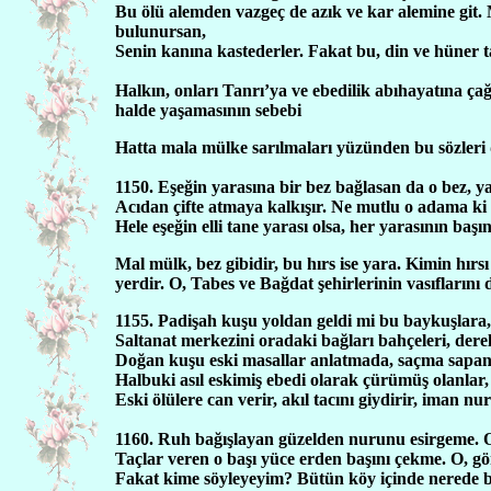
Bu ölü alemden vazgeç de azık ve kar alemine git.
bulunursan,
Senin kanına kastederler. Fakat bu, din ve hüner 
Halkın, onları Tanrı’ya ve ebedilik abıhayatına ça
halde yaşamasının sebebi
Hatta mala mülke sarılmaları yüzünden bu sözleri 
1150. Eşeğin yarasına bir bez bağlasan da o bez, y
Acıdan çifte atmaya kalkışır. Ne mutlu o adama ki b
Hele eşeğin elli tane yarası olsa, her yarasının baş
Mal mülk, bez gibidir, bu hırs ise yara. Kimin hırs
yerdir. O, Tabes ve Bağdat şehirlerinin vasıflarını 
1155. Padişah kuşu yoldan geldi mi bu baykuşlara, 
Saltanat merkezini oradaki bağları bahçeleri, dere
Doğan kuşu eski masallar anlatmada, saçma sapan
Halbuki asıl eskimiş ebedi olarak çürümüş olanlar, o
Eski ölülere can verir, akıl tacını giydirir, iman nu
1160. Ruh bağışlayan güzelden nurunu esirgeme. O s
Taçlar veren o başı yüce erden başını çekme. O, 
Fakat kime söyleyeyim? Bütün köy içinde nerede b