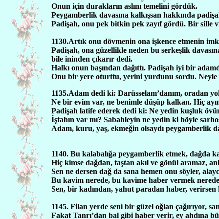
Onun için durakların aslını temelini gördük.
Peygamberlik davasına kalkışsan hakkında padişaha,
Padişah, onu pek bitkin pek zayıf gördü. Bir sille 
1130.Artık onu dövmenin ona işkence etmenin imk
Padişah, ona güzellikle neden bu serkeşlik davasına 
bile ininden çıkarır dedi.
Halkı onun başından dağıttı. Padişah iyi bir adamdı z
Onu bir yere oturttu, yerini yurdunu sordu. Neyle g
1135.Adam dedi ki: Darüsselam’danım, oradan yo
Ne bir evim var, ne benimle düşüp kalkan. Hiç ayı
Padişah latife ederek dedi ki: Ne yedin kuşluk öv
İştahın var mı? Sabahleyin ne yedin ki böyle sarhoş
Adam, kuru, yaş, ekmeğin olsaydı peygamberlik da
1140. Bu kalabalığa peygamberlik etmek, dağda k
Hiç kimse dağdan, taştan akıl ve gönül aramaz, anlay
Sen ne dersen dağ da sana hemen onu söyler, alaycıl
Bu kavim nerede, bu kavime haber vermek nerede?
Sen, bir kadından, yahut paradan haber, verirsen 
1145. Filan yerde seni bir güzel oğlan çağırıyor, s
Fakat Tanrı’dan bal gibi haber verir, ey ahdına bü