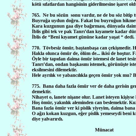
kötü sıfatlardan hangisinin giderilmesine işaret ol
765.
Ne bu sözün
sonu vardır, ne de bu söz bitip
Buyruğa uydun doğru. Fakat bu buyruğun hikmeti 
Kara kuzgunun gaa diye bağırması, dünyada daima
İblis gibi tek ve pak Tanrı’dan kıyamete kadar düny
İblis de “Beni kıyamet gününe kadar yaşat “ dedi. 
770.
Tövbesiz ömür, baştanbaşa can çekişmedir. Ha
Hakla olunca ömür de, ölüm de... ikisi de hoştur. Fa
Öyle bir tapıdan daima ömür istemesi de lanet tesir
Tanrı’dan, ondan başkasını istemek, görünüşte ist
eksilmesini dilemektir.
Hele ayrılık ve yabancılıkla geçen ömür yok mu? B
775.
Bana daha fazla ömür ver de daha gerisin geri
demektir.
Nihayet o, lanete nişane olur. Lanet isteyen kişiyse 
Hoş ömür, yakınlık aleminden can beslemektir. Kuz
Bana fazla ömür ver ki pislik yiyeyim, daima bana
O ağzı kokan kuzgun, eğer pislik yemeseydi beni
diye yalvarırdı.
Münacat