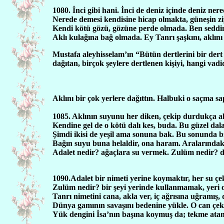
1080. İnci gibi hani. İnci de deniz içinde deniz ne
Nerede demesi kendisine hicap olmakta, güneşin zi
Kendi kötü gözü, gözüne perde olmada. Ben seddim
Aklı kulağına bağ olmada. Ey Tanrı şaşkını, aklını
Mustafa aleyhisselam’ın “Bütün dertlerini bir dert
dağıtan, birçok şeylere dertlenen kişiyi, hangi vad
Aklını bir çok yerlere dağıttın. Halbuki o saçma 
1085. Aklının suyunu her diken, çekip durdukça akı
Kendine gel de o kötü dalı kes, buda. Bu güzel dala
Şimdi ikisi de yeşil ama sonuna bak. Bu sonunda b
Bağın suyu buna helaldir, ona haram. Aralarındak
Adalet nedir? ağaçlara su vermek. Zulüm nedir? d
1090.Adalet bir nimeti yerine koymaktır, her su ç
Zulüm nedir? bir şeyi yerinde kullanmamak, yeri
Tanrı nimetini cana, akla ver, iç ağrısına uğramış, 
Dünya gamının savaşını bedenine yükle. O can çeki
Yük dengini İsa’nın başına koymuş da; tekme atan, 