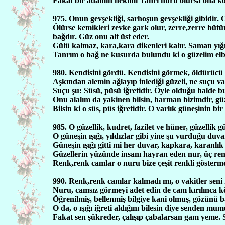
Fakat bir adamın hekimi Tanrı nuru olursa ona ko
975. Onun gevşekliği, sarhoşun gevşekliği gibidir. O
Ölürse kemikleri zevke gark olur, zerre,zerre bütün
bağdır. Güz onu alt üst eder.
Gülü kalmaz, kara,kara dikenleri kalır. Saman yığın
Tanrım o bağ ne kusurda bulundu ki o güzelim elbi
980. Kendisini gördü. Kendisini görmek, öldürücü b
Aşkından alemin ağlayıp inlediği güzeli, ne suçu va
Suçu şu: Süsü, püsü iğretidir. Öyle olduğu halde bu
Onu alalım da yakinen bilsin, harman bizimdir, güze
Bilsin ki o süs, püs iğretidir. O varlık güneşinin bir ı
985. O güzellik, kudret, fazilet ve hüner, güzellik
O güneşin ışığı, yıldızlar gibi yine şu vurduğu duva
Güneşin ışığı gitti mi her duvar, kapkara, karanlık 
Güzellerin yüzünde insanı hayran eden nur, üç ren
Renk,renk camlar o nuru bize çeşit renkli gösterm
990. Renk,renk camlar kalmadı mı, o vakitler seni
Nuru, camsız görmeyi adet edin de cam kırılınca k
Öğrenilmiş, bellenmiş bilgiye kani olmuş, gözünü b
O da, o ışığı iğreti aldığını bilesin diye senden mu
Fakat sen şükreder, çalışıp çabalarsan gam yeme. S