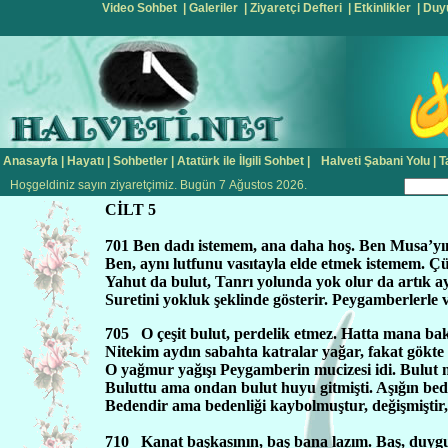
Video Sohbet
|
Galeriler
|
Ziyaretçi Defteri
|
Etkinlikler
|
Duy
Anasayfa
|
Hayatı
|
Sohbetler
|
Atatürk ile İlgili Sohbet
|
Halveti Şabani Yolu
|
T
Hoşgeldiniz sayın ziyaretçimiz. Bugün 7 Ağustos 2026.
CİLT 5
701 Ben dadı istemem, ana daha hoş. Ben Musa’y
Ben, aynı lutfunu vasıtayla elde etmek istemem. Çün
Yahut da bulut, Tanrı yolunda yok olur da artık a
Suretini yokluk şeklinde gösterir. Peygamberlerle vel
705
O çeşit bulut, perdelik etmez. Hatta mana bak
Nitekim aydın sabahta katralar yağar, fakat gökte 
O yağmur yağışı Peygamberin mucizesi idi. Bulut 
Buluttu ama ondan bulut huyu gitmişti. Aşığın beden
Bedendir ama bedenliği kaybolmuştur, değişmiştir,
710
Kanat başkasının, baş bana lazım. Baş, duyg