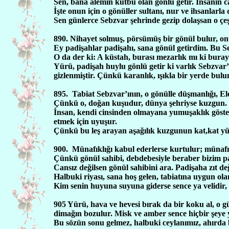
Sen, bana alemin kutbu olan gönlü getir. İnsanın c
İşte onun için o gönüller sultanı, nur ve ihsanlarl
Sen günlerce Sebzvar şehrinde gezip dolaşsan o çeş
890. Nihayet solmuş, pörsümüş bir gönül bulur, on
Ey padişahlar padişahı, sana gönül getirdim. Bu S
O da der ki: A küstah, burası mezarlık mı ki buray
Yürü, padişah huylu gönlü getir ki varlık Sebzva
gizlenmiştir. Çünkü karanlık, ışıkla bir yerde bulun
895.
Tabiat Sebzvar’ının, o gönülle düşmanlığı, El
Çünkü o, doğan kuşudur, dünya şehriyse kuzgun. 
İnsan, kendi cinsinden olmayana yumuşaklık göster
etmek için uyuşur.
Çünkü bu leş arayan aşağılık kuzgunun kat,kat yüz 
900.
Münafıklığı kabul ederlerse kurtulur; münafık
Çünkü gönül sahibi, debdebesiyle beraber bizim pa
Cansız değilsen gönül sahibini ara. Padişaha zıt de
Halbuki riyası, sana hoş gelen, tabiatına uygun ol
Kim senin huyuna suyuna giderse sence ya velidir
905 Yürü, hava ve hevesi bırak da bir koku al, o
dimağın bozulur. Misk ve amber sence hiçbir şeye y
Bu sözün sonu gelmez, halbuki ceylanımız, ahırda 