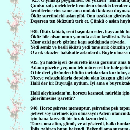
925. O şefaatçi peygamber, bu yüzden “İslam dünya
Çünkü zati, meleklerle hem dem olmakla beraber a
kendilerine cins sanır ama ondaki kokuyu duymaz
Öküz suretindeki aslan gibi. Onu uzaktan görürsü
Deşersen ten öküzünü terk et. Çünkü o aslan huyl
930. Öküz tabiatı, seni başından eder, hayvanlık hu
Öküz bile olsan onun yanında aslan kesilirsin. Fak
Mısır azizi gayb gözüne kapı açıldığında rüyada,
Yedi semiz ve besili öküzü yedi tane arık öküzün y
O arık öküzler hakikatte aslanlardı. Böyle olmasa 
935. Şu halde iş eri de surette insan görünür ama ha
Adamı güzelce yer, onu tek mücerret bir hale getiri
O bir dert yüzünden bütün tortulardan kurtulur, ay
Niceye yolsuzluklarla dopdolu olan kuzgun gibi sö
Halil der ki: Buyruğa uydum. İyi ama o buyruktaki
Halil aleyhisselam’ın, horozu kesmesi, müridin için
giderilmesine işarettir?
940. Horoz şehvete mensuptur, şehvetine pek tapar.
Şehvet soy üretmek için olmasaydı Adem utancında
için bana kuvvetli bir tuzak lazım dedi.
Tanrı, ona altın, gümüş ve at gösterdi, halkı bunlar
İblis, zahiren bunu beğendi. Beğendi ama suratını ek