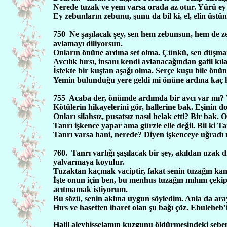
Nerede tuzak ve yem varsa orada az otur. Yürü ey 
Ey zebunların zebunu, şunu da bil ki, el, elin üstün
750
Ne şaşılacak şey, sen hem zebunsun, hem de z
avlamayı diliyorsun.
Onların önüne ardına set olma. Çünkü, sen düşma
Avcılık hırsı, insanı kendi avlanacağından gafil kıl
İstekte bir kuştan aşağı olma. Serçe kuşu bile önün
Yemin bulunduğu yere geldi mi önüne ardına kaç k
755
Acaba der, önümde ardımda bir avcı var mı? 
Kötülerin hikayelerini gör, hallerine bak. Eşinin d
Onları silahsız, pusatsız nasıl helak etti? Bir bak.
Tanrı işkence yapar ama gürzle elle değil. Bil ki T
Tanrı varsa hani, nerede? Diyen işkenceye uğradı m
760.
Tanrı varlığı şaşılacak bir şey, akıldan uzak
yalvarmaya koyulur.
Tuzaktan kaçmak vaciptir, fakat senin tuzağın kan
İşte onun için ben, bu menhus tuzağın mıhını çeki
acıtmamak istiyorum.
Bu sözü, senin aklına uygun söyledim. Anla da ar
Hırs ve hasetten ibaret olan şu bağı çöz. Ebulehe
Halil aleyhisselamın kuzgunu öldürmesindeki seb