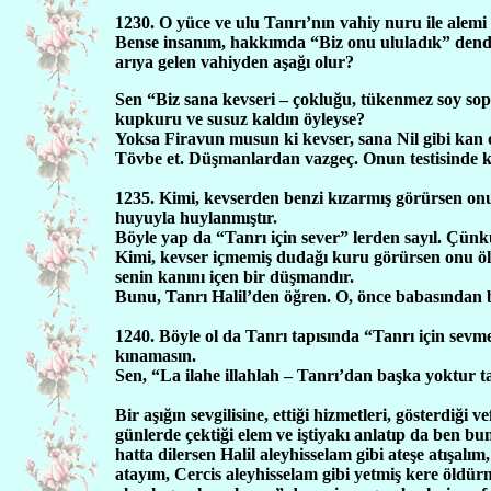
1230. O yüce ve ulu Tanrı’nın vahiy nuru ile alem
Bense insanım, hakkımda “Biz onu ululadık” dendi.
arıya gelen vahiyden aşağı olur?
Sen “Biz sana kevseri – çokluğu, tükenmez soy s
kupkuru ve susuz kaldın öyleyse?
Yoksa Firavun musun ki kevser, sana Nil gibi kan ol
Tövbe et. Düşmanlardan vazgeç. Onun testisinde k
1235. Kimi, kevserden benzi kızarmış görürsen 
huyuyla huylanmıştır.
Böyle yap da “Tanrı için sever” lerden sayıl. Çün
Kimi, kevser içmemiş dudağı kuru görürsen onu ölü
senin kanını içen bir düşmandır.
Bunu, Tanrı Halil’den öğren. O, önce babasından b
1240. Böyle ol da Tanrı tapısında “Tanrı için sevme
kınamasın.
Sen, “La ilahe illahlah – Tanrı’dan başka yoktur
Bir aşığın sevgilisine, ettiği hizmetleri, gösterdiğ
günlerde çektiği elem ve iştiyakı anlatıp da ben b
hatta dilersen Halil aleyhisselam gibi ateşe atışal
atayım, Cercis aleyhisselam gibi yetmiş kere öld