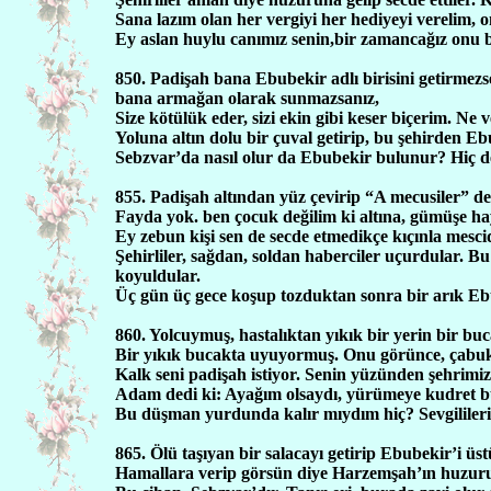
Sana lazım olan her vergiyi her hediyeyi verelim, o
Ey aslan huylu canımız senin,bir zamancağız onu b
850. Padişah bana Ebubekir adlı birisini getirmezs
bana armağan olarak sunmazsanız,
Size kötülük eder, sizi ekin gibi keser biçerim. Ne v
Yoluna altın dolu bir çuval getirip, bu şehirden Ebu
Sebzvar’da nasıl olur da Ebubekir bulunur? Hiç d
855. Padişah altından yüz çevirip “A mecusiler” de
Fayda yok. ben çocuk değilim ki altına, gümüşe h
Ey zebun kişi sen de secde etmedikçe kıçınla mesci
Şehirliler, sağdan, soldan haberciler uçurdular. 
koyuldular.
Üç gün üç gece koşup tozduktan sonra bir arık Ebu
860. Yolcuymuş, hastalıktan yıkık bir yerin bir b
Bir yıkık bucakta uyuyormuş. Onu görünce, çabuk
Kalk seni padişah istiyor. Senin yüzünden şehrimi
Adam dedi ki: Ayağım olsaydı, yürümeye kudret b
Bu düşman yurdunda kalır mıydım hiç? Sevgilileri
865. Ölü taşıyan bir salacayı getirip Ebubekir’i üst
Hamallara verip görsün diye Harzemşah’ın huzuru