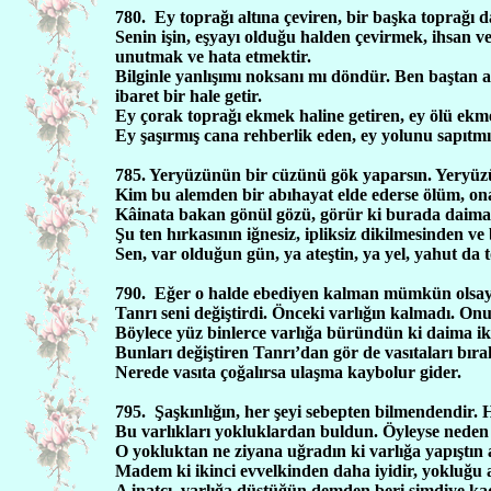
780.
Ey toprağı altına çeviren, bir başka toprağı 
Senin işin, eşyayı olduğu halden çevirmek, ihsan v
unutmak ve hata etmektir.
Bilginle yanlışımı noksanı mı döndür. Ben baştan 
ibaret bir hale getir.
Ey çorak toprağı ekmek haline getiren, ey ölü ekm
Ey şaşırmış cana rehberlik eden, ey yolunu sapıt
785. Yeryüzünün bir cüzünü gök yaparsın. Yeryüzünü
Kim bu alemden bir abıhayat elde ederse ölüm, on
Kâinata bakan gönül gözü, görür ki burada daima 
Şu ten hırkasının iğnesiz, ipliksiz dikilmesinden ve 
Sen, var olduğun gün, ya ateştin, ya yel, yahut da 
790.
Eğer o halde ebediyen kalman mümkün olsayd
Tanrı seni değiştirdi. Önceki varlığın kalmadı. Onu
Böylece yüz binlerce varlığa büründün ki daima ikin
Bunları değiştiren Tanrı’dan gör de vasıtaları bır
Nerede vasıta çoğalırsa ulaşma kaybolur gider.
795.
Şaşkınlığın, her şeyi sebepten bilmendendir. H
Bu varlıkları yokluklardan buldun. Öyleyse neden
O yokluktan ne ziyana uğradın ki varlığa yapıştın a
Madem ki ikinci evvelkinden daha iyidir, yokluğu a
A inatçı, varlığa düştüğün demden beri şimdiye ka