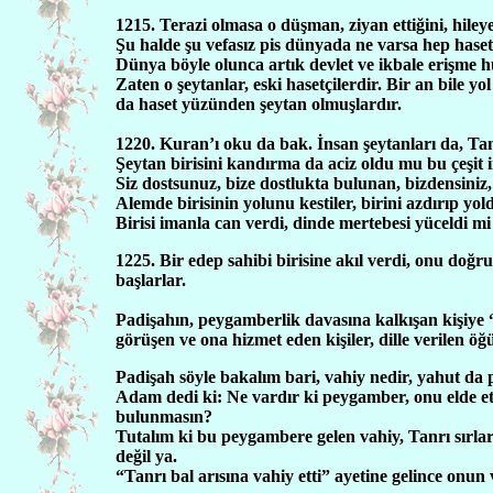
1215. Terazi olmasa o düşman, ziyan ettiğini, hile
Şu halde şu vefasız pis dünyada ne varsa hep haset
Dünya böyle olunca artık devlet ve ikbale erişme h
Zaten o şeytanlar, eski hasetçilerdir. Bir an bil
da haset yüzünden şeytan olmuşlardır.
1220. Kuran’ı oku da bak. İnsan şeytanları da, Ta
Şeytan birisini kandırma da aciz oldu mu bu çeşit 
Siz dostsunuz, bize dostlukta bulunan, bizdensiniz,
Alemde birisinin yolunu kestiler, birini azdırıp yold
Birisi imanla can verdi, dinde mertebesi yüceldi m
1225. Bir edep sahibi birisine akıl verdi, onu doğr
başlarlar.
Padişahın, peygamberlik davasına kalkışan kişiye
görüşen ve ona hizmet eden kişiler, dille verilen ö
Padişah söyle bakalım bari, vahiy nedir, yahut da
Adam dedi ki: Ne vardır ki peygamber, onu elde et
bulunmasın?
Tutalım ki bu peygambere gelen vahiy, Tanrı sırları
değil ya.
“Tanrı bal arısına vahiy etti” ayetine gelince onun v