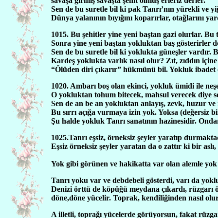
savaşa girmiş savaşta şehit olmuş erleriz derler.
Sen de bu suretle bil ki pak Tanrı’nın yürekli ve yiğ
Dünya yalanının bıyığını koparırlar, otağlarını y
1015. Bu şehitler yine yeni baştan gazi olurlar. Bu 
Sonra yine yeni baştan yokluktan baş gösterirler 
Sen de bu suretle bil ki yoklukta güneşler vardır. 
Kardeş yoklukta varlık nasıl olur? Zıt, zıddın içine 
“Ölüden diri çıkarır” hükmünü bil. Yokluk ibadet 
1020. Ambarı boş olan ekinci, yokluk ümidi ile ne
O yokluktan tohum bitecek, mahsul verecek diye s
Sen de an be an yokluktan anlayış, zevk, huzur ve
Bu sırrı açığa vurmaya izin yok. Yoksa (değersiz bi
Şu halde yokluk Tanrı sanatının hazinesidir. Onda
1025.Tanrı eşsiz, örneksiz şeyler yaratıp durmakta
Eşsiz örneksiz şeyler yaratan da o zattır ki bir aslı
Yok gibi görünen ve hakikatta var olan alemle yo
Tanrı yoku var ve debdebeli gösterdi, varı da yoklu
Denizi örttü de köpüğü meydana çıkardı, rüzgarı ö
döne,döne yücelir. Toprak, kendiliğinden nasıl olu
A illetli, toprağı yücelerde görüyorsun, fakat rüzg