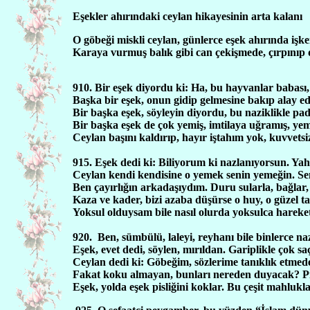
Eşekler ahırındaki ceylan hikayesinin arta kalanı
O göbeği miskli ceylan, günlerce eşek ahırında işk
Karaya vurmuş balık gibi can çekişmede, çırpınıp 
910. Bir eşek diyordu ki: Ha, bu hayvanlar babası
Başka bir eşek, onun gidip gelmesine bakıp alay ed
Bir başka eşek, söyleyin diyordu, bu naziklikle pad
Bir başka eşek de çok yemiş, imtilaya uğramış, yem
Ceylan başını kaldırıp, hayır iştahım yok, kuvvetsi
915. Eşek dedi ki: Biliyorum ki nazlanıyorsun. Ya
Ceylan kendi kendisine o yemek senin yemeğin. Sen
Ben çayırlığın arkadaşıydım. Duru sularla, bağlar,
Kaza ve kader, bizi azaba düşürse o huy, o güzel tab
Yoksul olduysam bile nasıl olurda yoksulca hareke
920.
Ben, sümbülü, laleyi, reyhanı bile binlerce n
Eşek, evet dedi, söylen, mırıldan. Gariplikle çok sa
Ceylan dedi ki: Göbeğim, sözlerime tanıklık etme
Fakat koku almayan, bunları nereden duyacak? Pi
Eşek, yolda eşek pisliğini koklar. Bu çeşit mahlukl