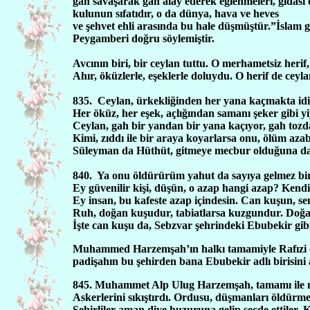
gah savaşarak gah alay ederek eğlenmeleri, gıda
kulunun sıfatıdır, o da dünya, hava ve heves
ve şehvet ehli arasında bu hale düşmüştür.”İslam g
Peygamberi doğru söylemiştir.
Avcının biri, bir ceylan tuttu. O merhametsiz herif,
Ahır, öküzlerle, eşeklerle doluydu. O herif de ceylan
835.
Ceylan, ürkekliğinden her yana kaçmakta idi.
Her öküz, her eşek, açlığından samanı şeker gibi y
Ceylan, gah bir yandan bir yana kaçıyor, gah to
Kimi, zıddı ile bir araya koyarlarsa onu, ölüm azab
Süleyman da Hüthüt, gitmeye mecbur olduğuna dair
840.
Ya onu öldürürüm yahut da sayıya gelmez bir
Ey güvenilir kişi, düşün, o azap hangi azap? Kend
Ey insan, bu kafeste azap içindesin. Can kuşun, se
Ruh, doğan kuşudur, tabiatlarsa kuzgundur. Doğa
İşte can kuşu da, Sebzvar şehrindeki Ebubekir gibi 
Muhammed Harzemşah’ın halkı tamamiyle Rafızi ola
padişahın bu şehirden bana Ebubekir adlı birisini
845. Muhammet Alp Ulug Harzemşah, tamamı ile ma
Askerlerini sıkıştırdı. Ordusu, düşmanları öldürm
Şehirliler aman diye huzuruna gelip secde ettiler. K