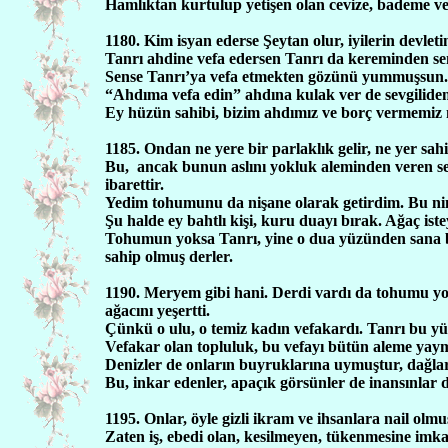
Hamlıktan kurtulup yetişen olan cevize, bademe ve 
1180. Kim isyan ederse Şeytan olur, iyilerin devleti
Tanrı ahdine vefa edersen Tanrı da kereminden se
Sense Tanrı’ya vefa etmekten gözünü yummuşsun. 
“Ahdıma vefa edin” ahdına kulak ver de sevgiliden
Ey hüzün sahibi, bizim ahdımız ve borç vermemiz
1185. Ondan ne yere bir parlaklık gelir, ne yer sahi
Bu,
ancak bunun aslını yokluk aleminden veren se
ibarettir.
Yedim tohumunu da nişane olarak getirdim. Bu nime
Şu halde ey bahtlı kişi, kuru duayı bırak. Ağaç ist
Tohumun yoksa Tanrı, yine o dua yüzünden sana bir 
sahip olmuş derler.
1190. Meryem gibi hani. Derdi vardı da tohumu yo
ağacını yeşertti.
Çünkü o ulu, o temiz kadın vefakardı. Tanrı bu yü
Vefakar olan topluluk, bu vefayı bütün aleme yaym
Denizler de onların buyruklarına uymuştur, dağlar d
Bu, inkar edenler, apaçık görsünler de inansınlar d
1195. Onlar, öyle gizli ikram ve ihsanlara nail olmuş
Zaten iş, ebedi olan, kesilmeyen, tükenmesine im