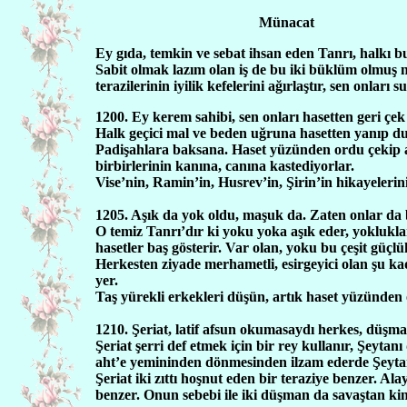
Münacat
Ey gıda, temkin ve sebat ihsan eden Tanrı, halkı bu
Sabit olmak lazım olan iş de bu iki büklüm olmuş n
terazilerinin iyilik kefelerini ağırlaştır, sen onları
1200. Ey kerem sahibi, sen onları hasetten geri çe
Halk geçici mal ve beden uğruna hasetten yanıp d
Padişahlara baksana. Haset yüzünden ordu çekip ak
birbirlerinin kanına, canına kastediyorlar.
Vise’nin, Ramin’in, Husrev’in, Şirin’in hikayeleri
1205. Aşık da yok oldu, maşuk da. Zaten onlar da bi
O temiz Tanrı’dır ki yoku yoka aşık eder, yokluklar
hasetler baş gösterir. Var olan, yoku bu çeşit güçl
Herkesten ziyade merhametli, esirgeyici olan şu ka
yer.
Taş yürekli erkekleri düşün, artık haset yüzünden o
1210. Şeriat, latif afsun okumasaydı herkes, düşm
Şeriat şerri def etmek için bir rey kullanır, Şeytanı
aht’e yemininden dönmesinden ilzam ederde Şeytan 
Şeriat iki zıttı hoşnut eden bir teraziye benzer. Alay
benzer. Onun sebebi ile iki düşman da savaştan ki