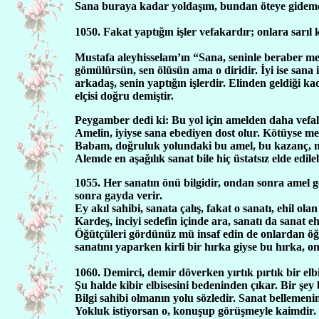
Sana buraya kadar yoldaşım, bundan öteye gidem
1050. Fakat yaptığın işler vefakardır; onlara sarıl k
Mustafa aleyhisselam’ın “Sana, seninle beraber me
gömülürsün, sen ölüsün ama o diridir. İyi ise sana 
arkadaş, senin yaptığın işlerdir. Elinden geldiği kada
elçisi doğru demiştir.
Peygamber dedi ki: Bu yol için amelden daha vefalı
Amelin, iyiyse sana ebediyen dost olur. Kötüyse mez
Babam, doğruluk yolundaki bu amel, bu kazanç, nası
Alemde en aşağılık sanat bile hiç üstatsız elde edile
1055. Her sanatın önü bilgidir, ondan sonra amel g
sonra gayda verir.
Ey akıl sahibi, sanata çalış, fakat o sanatı, ehil ol
Kardeş, inciyi sedefin içinde ara, sanatı da sanat eh
Öğütçüleri gördünüz mü insaf edin de onlardan öğ
sanatını yaparken kirli bir hırka giyse bu hırka, o
1060. Demirci, demir döverken yırtık pırtık bir elb
Şu halde kibir elbisesini bedeninden çıkar. Bir şey
Bilgi sahibi olmanın yolu sözledir. Sanat bellemenin
Yokluk istiyorsan o, konuşup görüşmeyle kaimdir. B