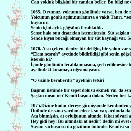
Can yokluk bilgisini bir candan beller. Bu bilgi ne 
1065. O rumuz, yolcunun gönlünde varsa, ben de re
Yolcunun gönlü açılır,nurlanırsa o vakit Tanrı, 
buyurur.
Senin içini açtık göğsünü ferahlattık.
Sense hala onu dışarıdan istemektesin. Süt sağılan 
Sende kıyısı bucağı olmayan bir süt kaynağı var. 
1070. A su çeken, denize bir deliğin, bir yolun va
“Elem neşrah” ayetinde bildirildiği gibi senin göğs
istersin ki?
İçinde gönlünün ferahlanmasına, şerh edilmesine ba
ayetindeki kınamaya uğramayasın.
”O sizinle beraberdir” ayetinin tefsiri
Başının üstünde bir sepet dolusu ekmek var da se
Şaşkın mısın ne? Kendi başına dolan. Neden her k
1075.Dizine kadar dereye girmişsimde kendinden g
Önünde de sana yardım edecek su var, ardında da.
Ata binmişsin, at oyluğunun altında, fakat süvari a
Hey gidi hey! Bu altındaki at nedir? dedin mi evet
Suyun sarhoşu su da gözünün önünde. Kendisi su iç