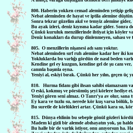
800. Haberin yokken cemad aleminden yetişip geliş
Nebat aleminden de hayat ve iptila alemine düştün
Sonra tekrar güzelim akıl ve temyiz alemine gider,
Bu ayak izleri, deniz kıyısına kadar gider. Sonra de
Çünkü kuruluk menzillerinde ihtiyat için köyler va
Deniz konakları da durup dinlenmeyen, sahası ve 
805.
O menzillerin nişanesi adı sanı yoktur.
Nebat aleminden sırf ruh alemine kadar her iki ko
Yokluklarda bu varlığı gördün de nasıl beden varlı
Kendine gel ey kuzgun, kendine gel de şu canı ver
canınla başınla oyna.
Yeniyi al, eskiyi bırak. Çünkü her yılın, geçen üç y
810.
Hurma fidanı gibi ihsan sahibi olamazsam var
O eski, kokmuş ve pörsümüş şeyi körlere hediye et
Yeniyi gören seni almaz. O Tanrı’ya av olur, sana 
Ey kara ve tuzlu su, nerede kör kuş varsa bölük, b
Bu suretle de körlükleri artar. Çünkü kara su, körl
815.
Dünya ehlinin bu sebeple gönül gözleri kördür
Madem ki gizli bir alemde abıhayatın yok, şu halde
Bu halle bir de varlık istiyor, onu anıyorsun ha. Ha