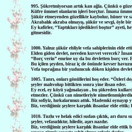
995. Şükretmiyorsan artık kan ağla. Çünkü o güzell
Küfre ümmet olanların işleri borçtur. İmana ümmet o
Şükür etmeyenden güzellikte kaybolur, hüner ve sa
Akrabalık akraba olmayış, şükür ve sevgi, öyle bir 
Ey kafirler, “Yaptıkları işledikleri boştur” ayeti,
gitmesidir.
1000. Yalnız şükür ehliyle vefa sahiplerinin elde e
Elden giden devlet, nereden kuvvet verecek? İnsana
“Borç verin” emrine uy da bu devletten borç ver. 
Bu içilen şeyden, biraz iç de önünde kevser havuz
Vefa toprağına bir yudumcuk döken kişiden devlet a
1005. Tanrı, onları gönüllerini hoş eder. “Özleri doğ
şeyler mahvolup bittikten sonra yine ihsan eder.
Ey ecel, ey köyü yağmalayan , bu şükreden kullarda
etmezler. Çünkü can nimetleriyle nimetlenmişlerdir
Biz sofiyiz, hırkalarımızı attık. Mademki oynayıp y
Biz, verdiğimiz şeylere karşılık ihsanlar elde ettik; b
1010. Tuzlu ve helak edici sudan çıktık, arı duru s
şeyler, vefasızlıktır, hiledir, aşırı nazdır.
Biz, verdiğimiz şeylere karşılık ihsanlar elde etti