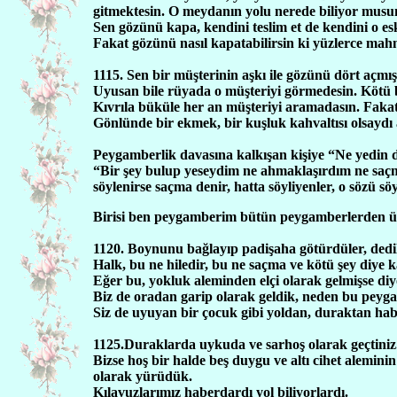
gitmektesin. O meydanın yolu nerede biliyor musu
Sen gözünü kapa, kendini teslim et de kendini o esk
Fakat gözünü nasıl kapatabilirsin ki yüzlerce ma
1115. Sen bir müşterinin aşkı ile gözünü dört açmı
Uyusan bile rüyada o müşteriyi görmedesin. Kötü b
Kıvrıla büküle her an müşteriyi aramadasın. Fakat 
Gönlünde bir ekmek, bir kuşluk kahvaltısı olsaydı a
Peygamberlik davasına kalkışan kişiye “Ne yedin 
“Bir şey bulup yeseydim ne ahmaklaşırdım ne saçm
söylenirse saçma denir, hatta söyliyenler, o sözü s
Birisi ben peygamberim bütün peygamberlerden 
1120. Boynunu bağlayıp padişaha götürdüler, dedil
Halk, bu ne hiledir, bu ne saçma ve kötü şey diye 
Eğer bu, yokluk aleminden elçi olarak gelmişse diy
Biz de oradan garip olarak geldik, neden bu peyg
Siz de uyuyan bir çocuk gibi yoldan, duraktan hab
1125.Duraklarda uykuda ve sarhoş olarak geçtiniz.
Bizse hoş bir halde beş duygu ve altı cihet alemini
olarak yürüdük.
Kılavuzlarımız haberdardı yol biliyorlardı.