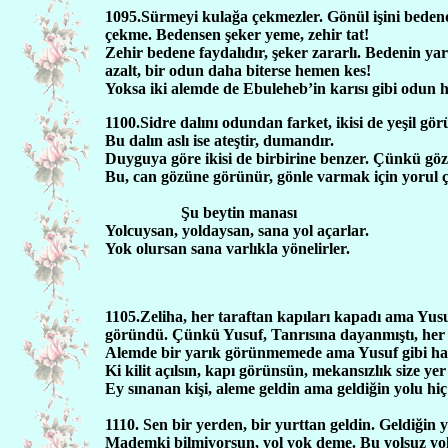
1095.Sürmeyi kulağa çekmezler. Gönül işini bedend
çekme. Bedensen şeker yeme, zehir tat!
Zehir bedene faydalıdır, şeker zararlı. Bedenin 
azalt, bir odun daha biterse hemen kes!
Yoksa iki alemde de Ebuleheb’in karısı gibi odun 
1100.Sidre dalını odundan farket, ikisi de yeşil gör
Bu dalın aslı ise ateştir, dumandır.
Duyguya göre ikisi de birbirine benzer. Çünkü gö
Bu, can gözüne görünür, gönle varmak için yorul ç
Şu beytin manası
Yolcuysan, yoldaysan, sana yol açarlar.
Yok olursan sana varlıkla yönelirler.
1105.Zeliha, her taraftan kapıları kapadı ama Yusuf
göründü. Çünkü Yusuf, Tanrısına dayanmıştı, her
Alemde bir yarık görünmemede ama Yusuf gibi hay
Ki kilit açılsın, kapı görünsün, mekansızlık size yer
Ey sınanan kişi, aleme geldin ama geldiğin yolu 
1110. Sen bir yerden, bir yurttan geldin. Geldiğin 
Mademki bilmiyorsun, yol yok deme. Bu yolsuz yold