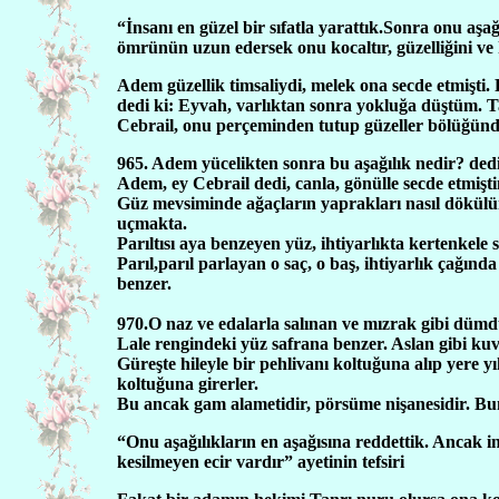
“İnsanı en güzel bir sıfatla yarattık.Sonra onu aşağ
ömrünün uzun edersek onu kocaltır, güzelliğini ve ku
Adem güzellik timsaliydi, melek ona secde etmişti
dedi ki: Eyvah, varlıktan sonra yokluğa düştüm. T
Cebrail, onu perçeminden tutup güzeller bölüğünde
965. Adem yücelikten sonra bu aşağılık nedir? dedi.
Adem, ey Cebrail dedi, canla, gönülle secde etmişt
Güz mevsiminde ağaçların yaprakları nasıl dökülü
uçmakta.
Parıltısı aya benzeyen yüz, ihtiyarlıkta kertenkele s
Parıl,parıl parlayan o saç, o baş, ihtiyarlık çağında
benzer.
970.O naz ve edalarla salınan ve mızrak gibi dümdüz
Lale rengindeki yüz safrana benzer. Aslan gibi kuvve
Güreşte hileyle bir pehlivanı koltuğuna alıp yere 
koltuğuna girerler.
Bu ancak gam alametidir, pörsüme nişanesidir. Bunla
“Onu aşağılıkların en aşağısına reddettik. Ancak 
kesilmeyen ecir vardır” ayetinin tefsiri