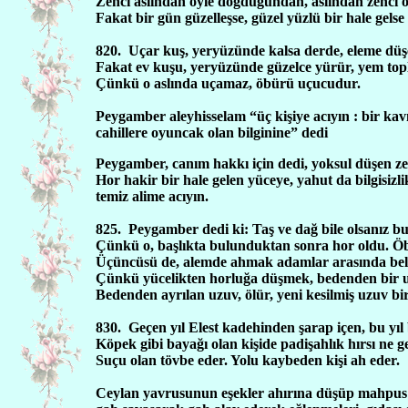
Zenci aslından öyle doğduğundan, aslından zenci o
Fakat bir gün güzelleşse, güzel yüzlü bir hale gel
820.
Uçar kuş, yeryüzünde kalsa derde, eleme düşe
Fakat ev kuşu, yeryüzünde güzelce yürür, yem topla
Çünkü o aslında uçamaz, öbürü uçucudur.
Peygamber aleyhisselam “üç kişiye acıyın : bir kav
cahillere oyuncak olan bilginine” dedi
Peygamber, canım hakkı için dedi, yoksul düşen ze
Hor hakir bir hale gelen yüceye, yahut da bilgisiz
temiz alime acıyın.
825.
Peygamber dedi ki: Taş ve dağ bile olsanız b
Çünkü o, başlıkta bulunduktan sonra hor oldu. Öb
Üçüncüsü de, alemde ahmak adamlar arasında bela
Çünkü yücelikten horluğa düşmek, bedenden bir u
Bedenden ayrılan uzuv, ölür, yeni kesilmiş uzuv b
830.
Geçen yıl Elest kadehinden şarap içen, bu yıl 
Köpek gibi bayağı olan kişide padişahlık hırsı ne g
Suçu olan tövbe eder. Yolu kaybeden kişi ah eder.
Ceylan yavrusunun eşekler ahırına düşüp mahpus ol