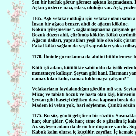
Sen bir horluk görür görmez aşktan kaçmadasın. B
Aşkın yüzlerce nazı, edası, ululuğu var. Aşk, yüzlerc
1165. Aşk vefakar olduğu için vefakar olanı satın a
İnsan bir ağaca benzer, ahdi de ağacın köküne.
Kökün iyileşmesine”, sağlamlaşmasına çalışmak ge
Bozuk düzen ahit, çürümüş köktür. Kökü çürümü
Ağacın dalları, yaprakları yeşil bile olsa kök çür
Fakat kökü sağlam da yeşil yaprakları yoksa nihaye
1170. İlminle gururlanma da ahdini bütünlemeye ba
Kötü işli adam, kötülükte sabit oldu da iyilik eden
menetmeye kalkışır, Şeytan gibi hani. Harmanı ya
namaz kılan kulu, namaz kıldırmaya çalışanı?”
Vefakarların faydalandığını gördün mü sen, Şeytan 
Mizaç ve tabiatı bozuk ve hasta olan kişi, kimsenin 
Şeytan gibi hasetçi değilsen dava kapısını bırak da 
Madem ki vefan yok, bari söylenme. Çünkü sözün ço
1175. Bu söz, gönlü geliştiren bir sözdür. Susmakla i
harç olur gider. Çok harç etme de o güzelim iç kals
Az söyleyen adam da derin bir düşünce vardır. Söy
Kabuk kalın olursa iç küçülür, zayıflar. İç kemale 