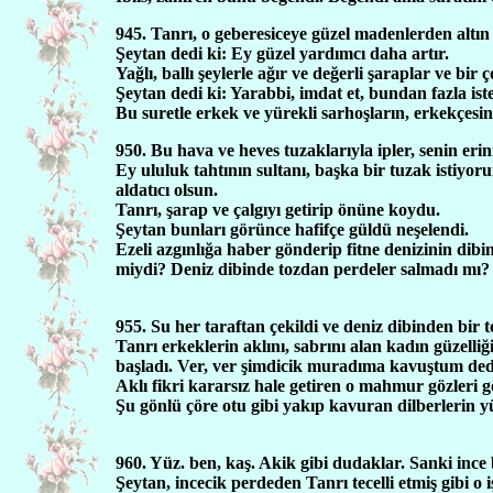
945. Tanrı, o geberesiceye güzel madenlerden altın
Şeytan dedi ki: Ey güzel yardımcı daha artır.
Yağlı, ballı şeylerle ağır ve değerli şaraplar ve bir ç
Şeytan dedi ki: Yarabbi, imdat et, bundan fazla ist
Bu suretle erkek ve yürekli sarhoşların, erkekçesin
950. Bu hava ve heves tuzaklarıyla ipler, senin eri
Ey ululuk tahtının sultanı, başka bir tuzak istiyoru
aldatıcı olsun.
Tanrı, şarap ve çalgıyı getirip önüne koydu.
Şeytan bunları görünce hafifçe güldü neşelendi.
Ezeli azgınlığa haber gönderip fitne denizinin dib
miydi? Deniz dibinde tozdan perdeler salmadı mı?
955. Su her taraftan çekildi ve deniz dibinden bir 
Tanrı erkeklerin aklını, sabrını alan kadın güzell
başladı. Ver, ver şimdicik muradıma kavuştum ded
Aklı fikri kararsız hale getiren o mahmur gözleri 
Şu gönlü çöre otu gibi yakıp kavuran dilberlerin yü
960. Yüz. ben, kaş. Akik gibi dudaklar. Sanki ince
Şeytan, incecik perdeden Tanrı tecelli etmiş gibi 