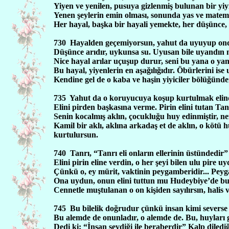
Yiyen ve yenilen, pusuya gizlenmiş bulunan bir yiyi
Yenen şeylerin emin olması, sonunda yas ve matem 
Her hayal, başka bir hayali yemekte, her düşünce,
730
Hayalden geçemiyorsun, yahut da uyuyup on
Düşünce arıdır, uykunsa su. Uyusan bile uyandın m
Nice hayal arılar uçuşup durur, seni bu yana o yana
Bu hayal, yiyenlerin en aşağılığıdır. Öbürlerini ise u
Kendine gel de o kaba ve haşin yiyiciler bölüğünde
735
Yahut da o koruyucuya koşup kurtulmak elind
Elini pirden başkasına verme. Pirin elini tutan Tanr
Senin kocalmış aklın, çocukluğu huy edinmiştir, ne
Kamil bir aklı, aklına arkadaş et de aklın, o kötü h
kurtulursun.
740
Tanrı, “Tanrı eli onların ellerinin üstündedir” d
Elini pirin eline verdin, o her şeyi bilen ulu pire
Çünkü o, ey mürit, vaktinin peygamberidir... Pe
Ona uydun, onun elini tuttun mu Hudeybiye’de b
Cennetle muştulanan o on kişiden sayılırsın, halis 
745
Bu bilelik doğrudur çünkü insan kimi severse o
Bu alemde de onunladır, o alemde de. Bu, huyları 
Dedi ki: “İnsan sevdiği ile beraberdir” Kalp diledi