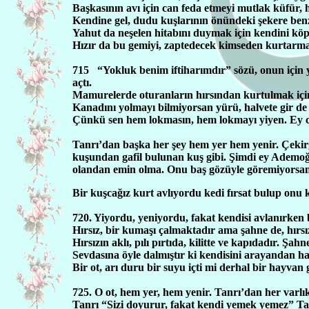
Başkasının avı için can feda etmeyi mutlak küfür, h
Kendine gel, dudu kuşlarının önündeki şekere ben
Yahut da neşelen hitabını duymak için kendini köp
Hızır da bu gemiyi, zaptedecek kimseden kurtarmak
715
“Yokluk benim iftiharımdır” sözü, onun için
açtı.
Mamurelerde oturanların hırsından kurtulmak için 
Kanadını yolmayı bilmiyorsan yürü, halvete gir d
Çünkü sen hem lokmasın, hem lokmayı yiyen. Ey ca
Tanrı’dan başka her şey hem yer hem yenir. Çeki
kuşundan gafil bulunan kuş gibi. Şimdi ey Ademoğl
olandan emin olma. Onu baş gözüyle göremiyorsan c
Bir kuşcağız kurt avlıyordu kedi fırsat bulup onu 
720. Yiyordu, yeniyordu, fakat kendisi avlanırken 
Hırsız, bir kumaşı çalmaktadır ama şahne de, hırsı
Hırsızın aklı, pılı pırtıda, kilitte ve kapıdadır. Şa
Sevdasına öyle dalmıştır ki kendisini arayandan ha
Bir ot, arı duru bir suyu içti mi derhal bir hayvan g
725. O ot, hem yer, hem yenir. Tanrı’dan her varlık
Tanrı “Sizi doyurur, fakat kendi yemek yemez” Tanrı